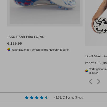
JAKO RS89 Elite FG/AG
€ 199,99
Verkrijgbaar in 4 verschillende kleuren
4 Kleuren
JAKO Shirt O
vanaf € 17,9
Verkrijgbaar i
kleuren
(
4,61
/5) Trusted Shops