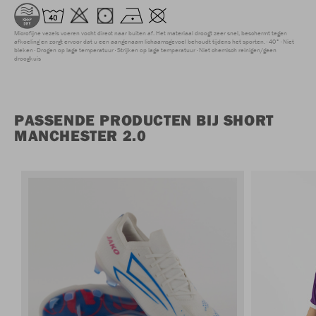
Microfijne vezels voeren vocht direct naar buiten af. Het materiaal droogt zeer snel, beschermt tegen
afkoeling en zorgt ervoor dat u een aangenaam lichaamsgevoel behoudt tijdens het sporten.
40°
Niet
bleken
Drogen op lage temperatuur
Strijken op lage temperatuur
Niet chemisch reinigen/geen
droogkuis
PASSENDE PRODUCTEN BIJ SHORT
MANCHESTER 2.0