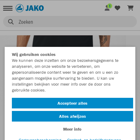
1
Zoeken
Wij gebruiken cookies
We kunnen deze inzetten om onze bezoekersgegevens te
analyseren, om onze website te verbeteren, om
gepersonaliseerde content weer te geven en om u een zo
aangenaam mogelijke surfervaring te bieden. U kan uw
instellingen bekijken voor meer info over de door ons
gebruikte cookies.
Accepteer alles
Alles afwijzen
Meer info
Gegevensbescherming
Contact- en bedrijfsgegevens