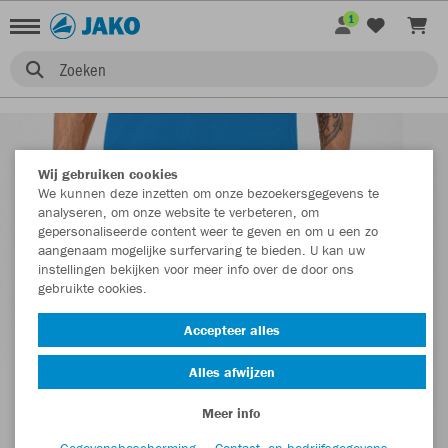
1
Zoeken
Wij gebruiken cookies
We kunnen deze inzetten om onze bezoekersgegevens te
analyseren, om onze website te verbeteren, om
gepersonaliseerde content weer te geven en om u een zo
aangenaam mogelijke surfervaring te bieden. U kan uw
instellingen bekijken voor meer info over de door ons
gebruikte cookies.
Accepteer alles
Alles afwijzen
Meer info
Gegevensbescherming
Contact- en bedrijfsgegevens