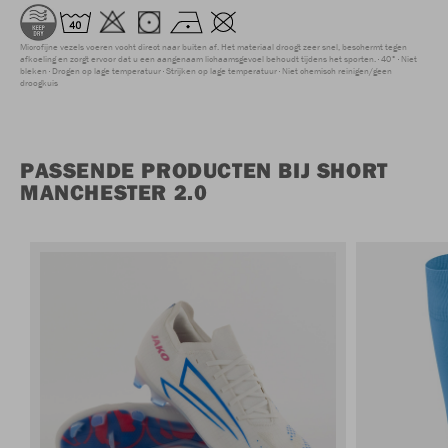
Microfijne vezels voeren vocht direct naar buiten af. Het materiaal droogt zeer snel, beschermt tegen
afkoeling en zorgt ervoor dat u een aangenaam lichaamsgevoel behoudt tijdens het sporten.
40°
Niet
bleken
Drogen op lage temperatuur
Strijken op lage temperatuur
Niet chemisch reinigen/geen
droogkuis
PASSENDE PRODUCTEN BIJ SHORT
MANCHESTER 2.0