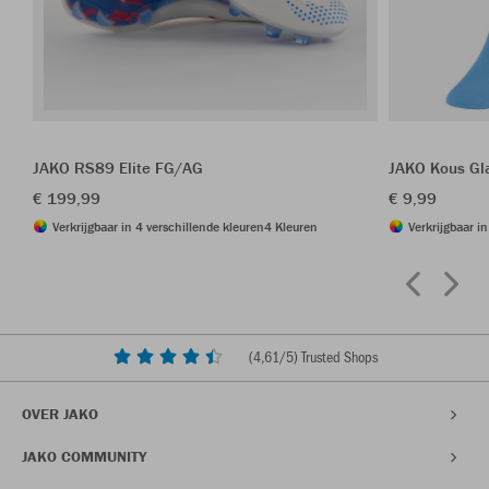
JAKO RS89 Elite FG/AG
JAKO Kous Gl
€ 199,99
€ 9,99
Verkrijgbaar in 4 verschillende kleuren
4 Kleuren
Verkrijgbaar i
(
4,61
/5) Trusted Shops
OVER JAKO
JAKO COMMUNITY