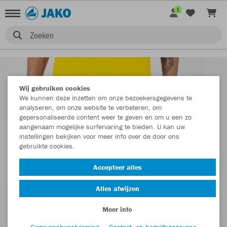
1
Zoeken
Wij gebruiken cookies
We kunnen deze inzetten om onze bezoekersgegevens te
analyseren, om onze website te verbeteren, om
gepersonaliseerde content weer te geven en om u een zo
aangenaam mogelijke surfervaring te bieden. U kan uw
instellingen bekijken voor meer info over de door ons
gebruikte cookies.
Accepteer alles
Alles afwijzen
Meer info
Gegevensbescherming
Contact- en bedrijfsgegevens