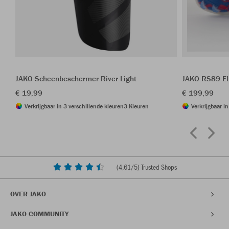
JAKO Scheenbeschermer River Light
JAKO RS89 El
€ 19,99
€ 199,99
Verkrijgbaar in 3 verschillende kleuren
3 Kleuren
Verkrijgbaar i
(
4,61
/5) Trusted Shops
OVER JAKO
JAKO COMMUNITY