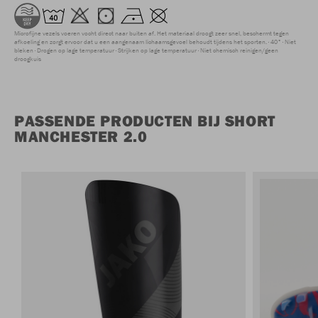
Microfijne vezels voeren vocht direct naar buiten af. Het materiaal droogt zeer snel, beschermt tegen
afkoeling en zorgt ervoor dat u een aangenaam lichaamsgevoel behoudt tijdens het sporten.
40°
Niet
bleken
Drogen op lage temperatuur
Strijken op lage temperatuur
Niet chemisch reinigen/geen
droogkuis
PASSENDE PRODUCTEN BIJ SHORT
MANCHESTER 2.0