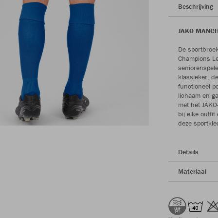
Beschrijving
JAKO MANCHES
De sportbroek
Champions Lea
seniorenspel
klassieker, 
functioneel p
lichaam en ga
met het JAKO
bij elke outf
deze sportkled
Details
Materiaal