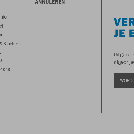
ANNULEREN
info
VER
el
JE 
n
& Klachten
&
Uitgezon
s
afgeprijs
r ons
WORD 