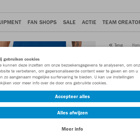
UIPMENT
FAN SHOPS
SALE
ACTIE
TEAM CREATO
Hom
Terug
JAKO
j gebruiken cookies
 kunnen deze inzetten om onze bezoekersgegevens te analyseren, om onz
Artikelnummer:
bsite te verbeteren, om gepersonaliseerde content weer te geven en om u
n zo aangenaam mogelijke surfervaring te bieden. U kan uw instellingen
kijken voor meer info over de door ons gebruikte cookies.
Zin in 30% kort
Accepteer alles
Alles afwijzen
Meer info