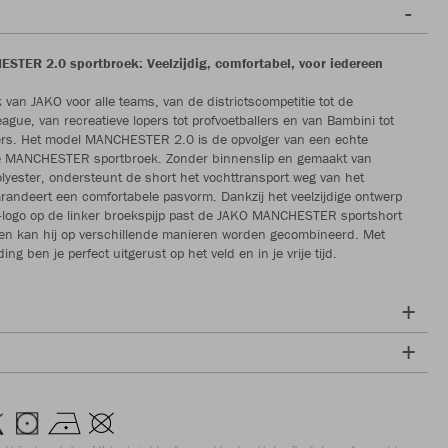
TER 2.0 sportbroek: Veelzijdig, comfortabel, voor iedereen
 van JAKO voor alle teams, van de districtscompetitie tot de
gue, van recreatieve lopers tot profvoetballers en van Bambini tot
ers. Het model MANCHESTER 2.0 is de opvolger van een echte
de MANCHESTER sportbroek. Zonder binnenslip en gemaakt van
olyester, ondersteunt de short het vochttransport weg van het
randeert een comfortabele pasvorm. Dankzij het veelzijdige ontwerp
-logo op de linker broekspijp past de JAKO MANCHESTER sportshort
it en kan hij op verschillende manieren worden gecombineerd. Met
ing ben je perfect uitgerust op het veld en in je vrije tijd.