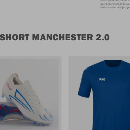
Microfijne vezels voeren v
aangenaam lichaamsgevoel
Niet chemisch reinigen/ge
 SHORT MANCHESTER 2.0