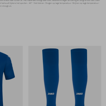
ocht direct naar buiten af. Het materiaal droogt zeer snel, beschermt tegen afkoeling en zorgt ervoor dat u een
 behoudt tijdens het sporten.
40°
Niet bleken
Drogen op lage temperatuur
Strijken op lage temperatuur
en droogkuis