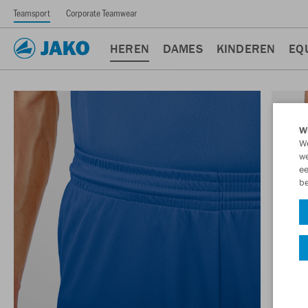
Teamsport
Corporate Teamwear
HEREN
DAMES
KINDEREN
EQ
Wi
We
we
ee
be