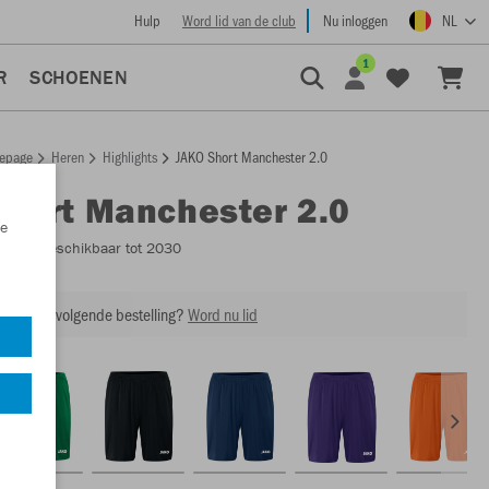
Hulp
Word lid van de club
Nu inloggen
NL
1
R
SCHOENEN
epage
Heren
Highlights
JAKO Short Manchester 2.0
Short Manchester 2.0
e
4400
- Beschikbaar tot 2030
ing op je volgende bestelling?
Word nu lid