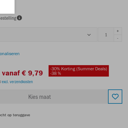
estelling
+
-
sonaliseren
-30% Korting (Summer Deals)
vanaf € 9,79
-38 %
TW
excl. verzendkosten
Kies maat
echt op teruggave