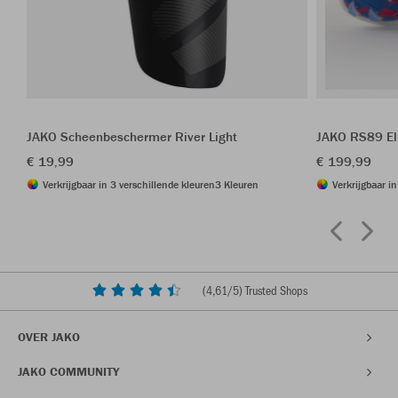
JAKO Scheenbeschermer River Light
JAKO RS89 El
€ 19,99
€ 199,99
Verkrijgbaar in 3 verschillende kleuren
3 Kleuren
Verkrijgbaar i
(
4,61
/5) Trusted Shops
OVER JAKO
JAKO COMMUNITY