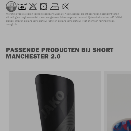
Microfijne vezels voeren vocht direct naar buiten af. Het materiaal droogt zeer snel, beschermt tegen
afkoeling en zorgt ervoor dat u een aangenaam lichaamsgevoel behoudt tijdens het sporten.
40°
Niet
bleken
Drogen op lage temperatuur
Strijken op lage temperatuur
Niet chemisch reinigen/geen
droogkuis
PASSENDE PRODUCTEN BIJ SHORT
MANCHESTER 2.0