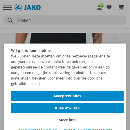
1
Zoeken
Wij gebruiken cookies
We kunnen deze inzetten om onze bezoekersgegevens te
analyseren, om onze website te verbeteren, om
gepersonaliseerde content weer te geven en om u een zo
aangenaam mogelijke surfervaring te bieden. U kan uw
instellingen bekijken voor meer info over de door ons
gebruikte cookies.
Accepteer alles
Alles afwijzen
Meer info
Gegevensbescherming
Contact- en bedrijfsgegevens