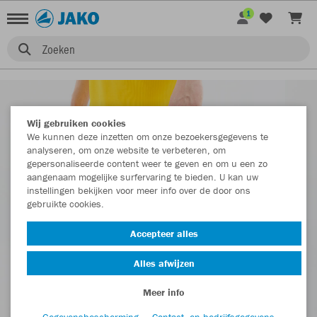
1
Zoeken
Wij gebruiken cookies
We kunnen deze inzetten om onze bezoekersgegevens te
analyseren, om onze website te verbeteren, om
gepersonaliseerde content weer te geven en om u een zo
aangenaam mogelijke surfervaring te bieden. U kan uw
instellingen bekijken voor meer info over de door ons
gebruikte cookies.
Accepteer alles
Alles afwijzen
Meer info
Gegevensbescherming
Contact- en bedrijfsgegevens