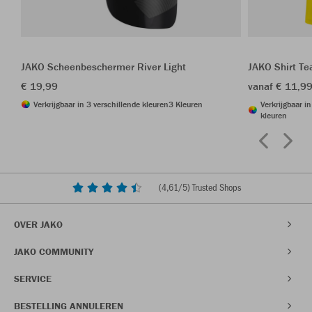
JAKO Scheenbeschermer River Light
JAKO Shirt T
€ 19,99
vanaf € 11,9
Verkrijgbaar in 3 verschillende kleuren
3 Kleuren
Verkrijgbaar i
kleuren
(
4,61
/5) Trusted Shops
OVER JAKO
JAKO COMMUNITY
SERVICE
BESTELLING ANNULEREN