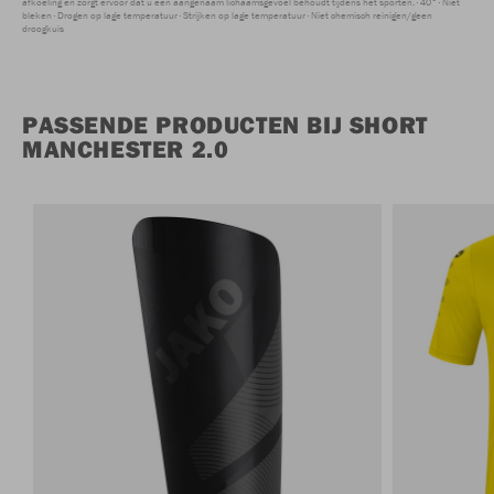
afkoeling en zorgt ervoor dat u een aangenaam lichaamsgevoel behoudt tijdens het sporten.
40°
Niet
bleken
Drogen op lage temperatuur
Strijken op lage temperatuur
Niet chemisch reinigen/geen
droogkuis
PASSENDE PRODUCTEN BIJ SHORT
MANCHESTER 2.0