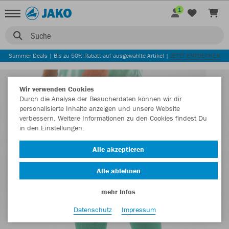
1
Suche
Summer Deals | Bis zu 50% Rabatt auf ausgewählte Artikel |
JETZT ENTDECKEN
Wir verwenden Cookies
Durch die Analyse der Besucherdaten können wir dir
personalisierte Inhalte anzeigen und unsere Website
verbessern. Weitere Informationen zu den Cookies findest Du
in den Einstellungen.
Alle akzeptieren
Alle ablehnen
mehr Infos
Datenschutz
Impressum