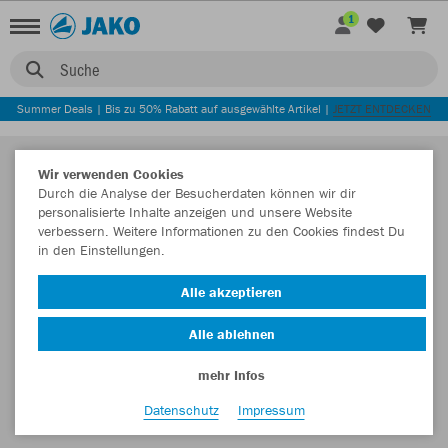
1
Suche
Summer Deals | Bis zu 50% Rabatt auf ausgewählte Artikel |
JETZT ENTDECKEN
Wir verwenden Cookies
Durch die Analyse der Besucherdaten können wir dir
personalisierte Inhalte anzeigen und unsere Website
verbessern. Weitere Informationen zu den Cookies findest Du
in den Einstellungen.
Alle akzeptieren
Alle ablehnen
mehr Infos
Datenschutz
Impressum