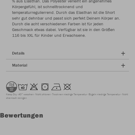
% aus Elasthan. Das Polyester verleiht ein angenehmes
Körpergefühl, ist schnelltrocknend und
temperaturregulierrend. Durch das Elasthan ist die Short
sehr gut dehnbar und passt sich perfekt Deinem Körper an.
Durch die acht verschiedenen Farben ist für jeden
Geschmack etwas dabei. Verfügbar ist sie in den Größen
116 bis XXL für Kinder und Erwachsene.
Details
Material
Keep Dry
40° waschen
Nicht chloren
Trocknen niedrige Temperatur
Bügeln niedrige Temperatur
Nicht
chemisch reinigen
Bewertungen