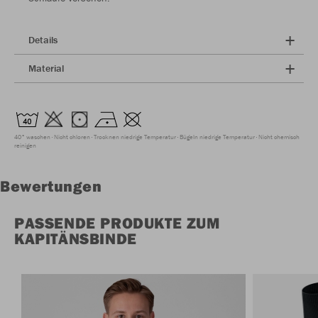
Details
Material
40° waschen
Nicht chloren
Trocknen niedrige Temperatur
Bügeln niedrige Temperatur
Nicht chemisch
reinigen
Bewertungen
PASSENDE PRODUKTE ZUM
KAPITÄNSBINDE