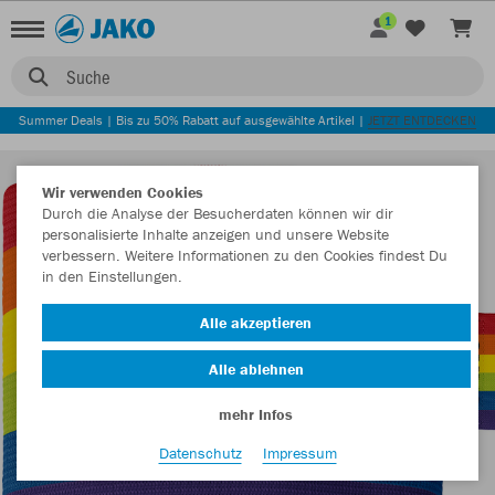
1
Suche
Summer Deals | Bis zu 50% Rabatt auf ausgewählte Artikel |
JETZT ENTDECKEN
Wir verwenden Cookies
Durch die Analyse der Besucherdaten können wir dir
personalisierte Inhalte anzeigen und unsere Website
verbessern. Weitere Informationen zu den Cookies findest Du
in den Einstellungen.
Alle akzeptieren
Alle ablehnen
mehr Infos
Datenschutz
Impressum