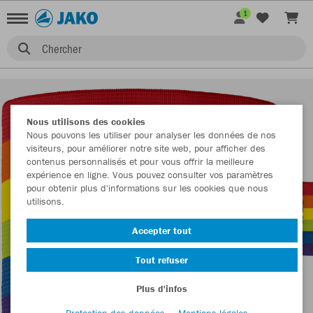
1
Chercher
Nous utilisons des cookies
Nous pouvons les utiliser pour analyser les données de nos
visiteurs, pour améliorer notre site web, pour afficher des
contenus personnalisés et pour vous offrir la meilleure
expérience en ligne. Vous pouvez consulter vos paramètres
pour obtenir plus d'informations sur les cookies que nous
utilisons.
Accepter tout
Tout refuser
Plus d'infos
Protection des données
Mentions légales