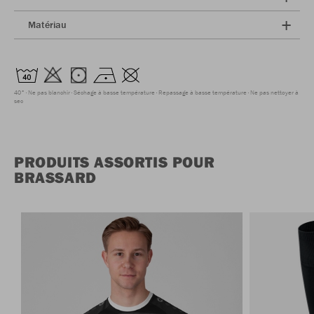
Matériau
40°
Ne pas blanchir
Séchage à basse température
Repassage à basse température
Ne pas nettoyer à
sec
PRODUITS ASSORTIS POUR
BRASSARD