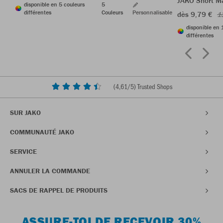
JAKO Short M
disponible en 5 couleurs
5
différentes
Couleurs
Personnalisable
dès 9,79 €
1
disponible en 
différentes
(
4,61
/5) Trusted Shops
SUR JAKO
COMMUNAUTÉ JAKO
SERVICE
ANNULER LA COMMANDE
SACS DE RAPPEL DE PRODUITS
ASSURE-TOI DE RECEVOIR 30%