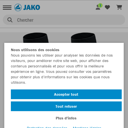
1
Chercher
Nous utilisons des cookies
Nous pouvons les utiliser pour analyser les données de nos
visiteurs, pour améliorer notre site web, pour afficher des
contenus personnalisés et pour vous offrir la meilleure
expérience en ligne. Vous pouvez consulter vos paramètres
pour obtenir plus d'informations sur les cookies que nous
utilisons.
Accepter tout
Tout refuser
Plus d'infos
Protection des données
Mentions légales