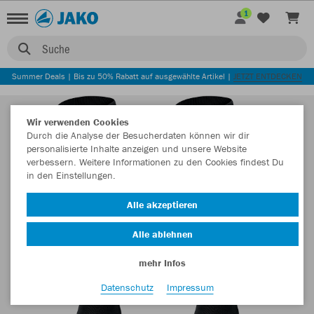
1
Suche
Summer Deals | Bis zu 50% Rabatt auf ausgewählte Artikel |
JETZT ENTDECKEN
Wir verwenden Cookies
Durch die Analyse der Besucherdaten können wir dir
personalisierte Inhalte anzeigen und unsere Website
verbessern. Weitere Informationen zu den Cookies findest Du
in den Einstellungen.
Alle akzeptieren
Alle ablehnen
mehr Infos
Datenschutz
Impressum