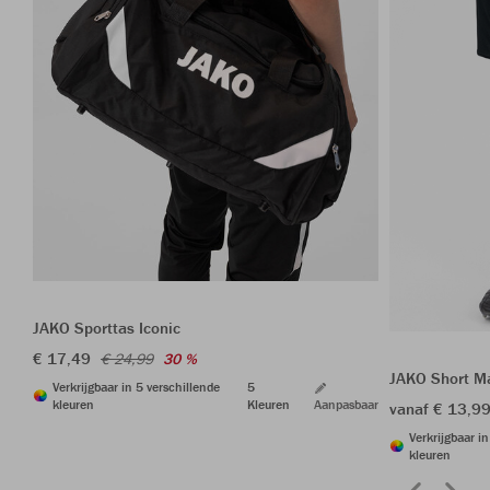
JAKO Sporttas Iconic
€ 17,49
€ 24,99
30 %
JAKO Short M
Verkrijgbaar in 5 verschillende
5
kleuren
Kleuren
Aanpasbaar
vanaf € 13,9
Verkrijgbaar i
kleuren