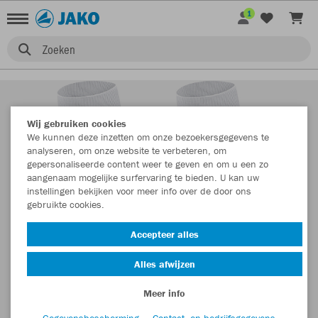
1
Zoeken
Wij gebruiken cookies
We kunnen deze inzetten om onze bezoekersgegevens te
analyseren, om onze website te verbeteren, om
gepersonaliseerde content weer te geven en om u een zo
aangenaam mogelijke surfervaring te bieden. U kan uw
instellingen bekijken voor meer info over de door ons
gebruikte cookies.
Accepteer alles
Alles afwijzen
Meer info
Gegevensbescherming
Contact- en bedrijfsgegevens