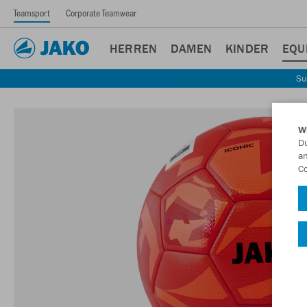
Teamsport
Corporate Teamwear
HERREN
DAMEN
KINDER
EQU
Su
W
Du
an
Co