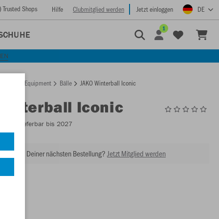
) Trusted Shops
Hilfe
Clubmitglied werden
Jetzt einloggen
DE
1
SCHUHE
KEN
rtseite
Equipment
Bälle
JAKO Winterball Iconic
Winterball Iconic
2381
- Lieferbar bis 2027
abatt bei Deiner nächsten Bestellung?
Jetzt Mitglied werden