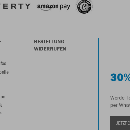
E
BESTELLUNG
WIDERRUFEN
nfos
belle
30%
&
ion
Werde Te
 &
per Wha
s
JETZT