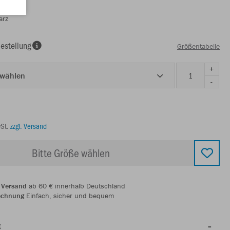
arz
estellung
Größentabelle
+
 wählen
-
wSt.
zzgl. Versand
Bitte Größe wählen
 Versand
ab 60 € innerhalb Deutschland
echnung
Einfach, sicher und bequem
g