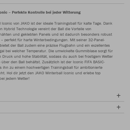
onic – Perfekte Kontrolle bei jeder Witterung
l Iconic von JAKO ist der ideale Trainingsball für kalte Tage. Dank
n Hybrid Technologie vereint der Ball die Vorteile von
ähten und geklebten Panels und ist dadurch besonders robust
 – perfekt für harte Winterbedingungen. Mit seiner 32-Panel-
bietet der Ball zudem eine präzise Flugbahn und ein exzellentes
egal bei welcher Temperatur. Die umwickelte Gummiblase sorgt für
 Druck und hohe Stabilität, sodass du auch bei frostigem Wetter
e über den Ball behältst. Zusätzlich ist der Iconic FIFA BASIC-
was ihn zu einem hochwertigen Trainingsball für ambitionierte
ht. Hol dir jetzt den JAKO Winterball Iconic und erlebe top
bei jedem Wetter!