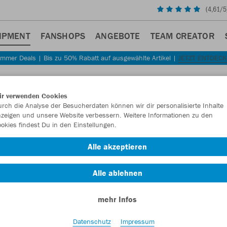
(
4,61
/5
IPMENT
FANSHOPS
ANGEBOTE
TEAM CREATOR
mmer Deals | Bis zu 50% Rabatt auf ausgewählte Artikel |
JETZT ENTDEC
Sta
Zurück
ir verwenden Cookies
JAKO
rch die Analyse der Besucherdaten können wir dir personalisierte Inhalte
zeigen und unsere Website verbessern. Weitere Informationen zu den
okies findest Du in den Einstellungen.
Artikelnummer:
Alle akzeptieren
Lust auf 30% R
Alle ablehnen
mehr Infos
Datenschutz
Impressum