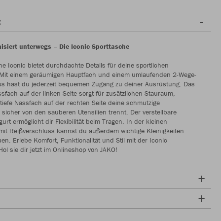
g
nisiert unterwegs – Die Iconic Sporttasche
he Iconic bietet durchdachte Details für deine sportlichen
 Mit einem geräumigen Hauptfach und einem umlaufenden 2-Wege-
ss hast du jederzeit bequemen Zugang zu deiner Ausrüstung. Das
sfach auf der linken Seite sorgt für zusätzlichen Stauraum,
iefe Nassfach auf der rechten Seite deine schmutzige
 sicher von den sauberen Utensilien trennt. Der verstellbare
urt ermöglicht dir Flexibilität beim Tragen. In der kleinen
mit Reißverschluss kannst du außerdem wichtige Kleinigkeiten
en. Erlebe Komfort, Funktionalität und Stil mit der Iconic
Hol sie dir jetzt im Onlineshop von JAKO!