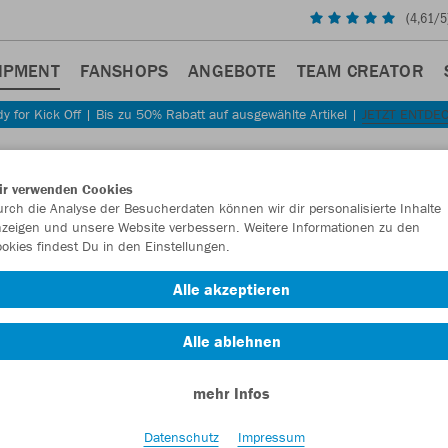
(
4,61
/5
IPMENT
FANSHOPS
ANGEBOTE
TEAM CREATOR
y for Kick Off | Bis zu 50% Rabatt auf ausgewählte Artikel |
JETZT ENTDE
Sta
Zurück
ir verwenden Cookies
JAKO
rch die Analyse der Besucherdaten können wir dir personalisierte Inhalte
zeigen und unsere Website verbessern. Weitere Informationen zu den
okies findest Du in den Einstellungen.
Artikelnummer:
Alle akzeptieren
Lust auf 30% R
Alle ablehnen
mehr Infos
Datenschutz
Impressum