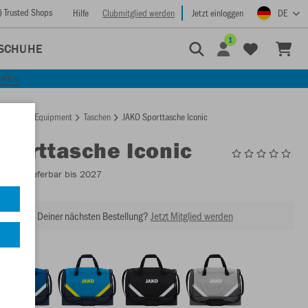
) Trusted Shops
Hilfe
Clubmitglied werden
Jetzt einloggen
DE
1
SCHUHE
CKEN
rtseite
Equipment
Taschen
JAKO Sporttasche Iconic
Sporttasche Iconic
2024
- Lieferbar bis 2027
abatt bei Deiner nächsten Bestellung?
Jetzt Mitglied werden