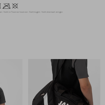
ren
Nicht im Trockner trocknen
Nicht bügeln
Nicht chemisch reinigen