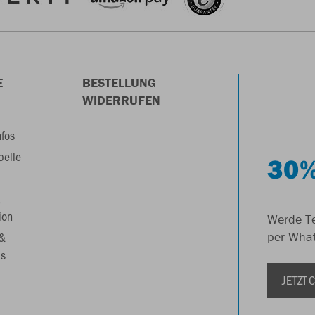
E
BESTELLUNG
WIDERRUFEN
nfos
belle
30%
&
ion
Werde Te
 &
per Wha
s
JETZT