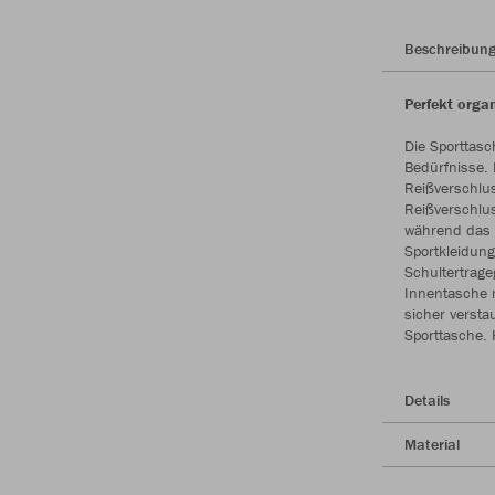
Beschreibun
Perfekt orga
Die Sporttasc
Bedürfnisse.
Reißverschlu
Reißverschlus
während das t
Sportkleidung
Schultertrageg
Innentasche 
sicher verstau
Sporttasche. 
Details
Material