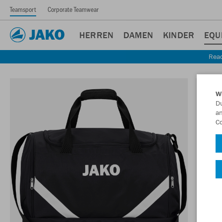
Teamsport
Corporate Teamwear
HERREN
DAMEN
KINDER
EQU
Read
W
Du
an
Co