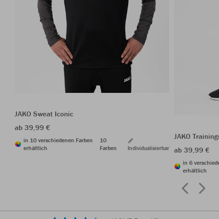
JAKO Sweat Iconic
ab 39,99 €
JAKO Trainin
in 10 verschiedenen Farben
10
erhältlich
Farben
Individualisierbar
ab 39,99 €
in 6 verschie
erhältlich