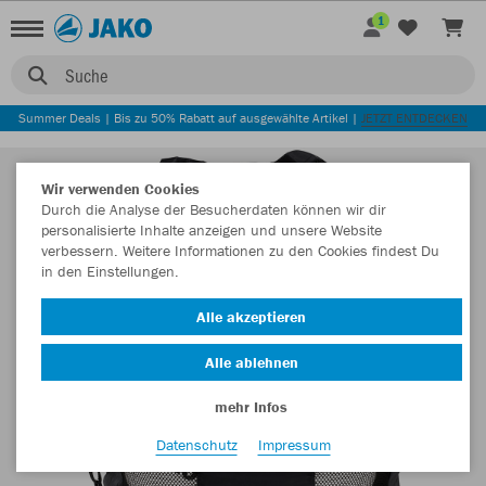
1
Suche
Summer Deals | Bis zu 50% Rabatt auf ausgewählte Artikel |
JETZT ENTDECKEN
Wir verwenden Cookies
Durch die Analyse der Besucherdaten können wir dir
personalisierte Inhalte anzeigen und unsere Website
verbessern. Weitere Informationen zu den Cookies findest Du
in den Einstellungen.
Alle akzeptieren
Alle ablehnen
mehr Infos
Datenschutz
Impressum