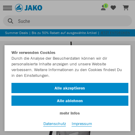
1
Suche
Summer Deals | Bis zu 50% Rabatt auf ausgewählte Artikel |
JETZT ENTDECKEN
Wir verwenden Cookies
Durch die Analyse der Besucherdaten können wir dir
personalisierte Inhalte anzeigen und unsere Website
verbessern. Weitere Informationen zu den Cookies findest Du
in den Einstellungen.
Alle akzeptieren
Alle ablehnen
mehr Infos
Datenschutz
Impressum