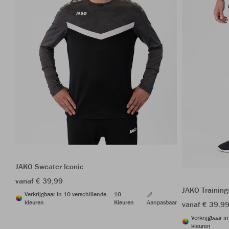
JAKO Sweater Iconic
vanaf € 39,99
JAKO Trainin
Verkrijgbaar in 10 verschillende
10
kleuren
Kleuren
Aanpasbaar
vanaf € 39,9
Verkrijgbaar i
kleuren