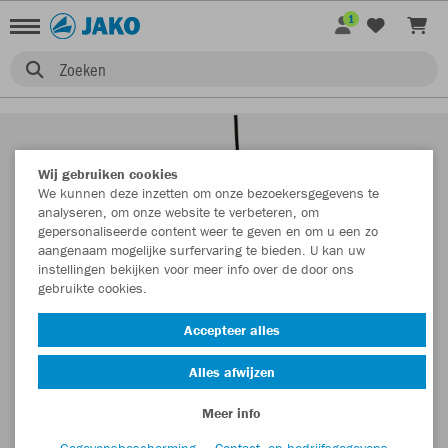
1
Zoeken
Wij gebruiken cookies
We kunnen deze inzetten om onze bezoekersgegevens te
analyseren, om onze website te verbeteren, om
gepersonaliseerde content weer te geven en om u een zo
aangenaam mogelijke surfervaring te bieden. U kan uw
instellingen bekijken voor meer info over de door ons
gebruikte cookies.
Accepteer alles
Alles afwijzen
Meer info
Gegevensbescherming
Contact- en bedrijfsgegevens