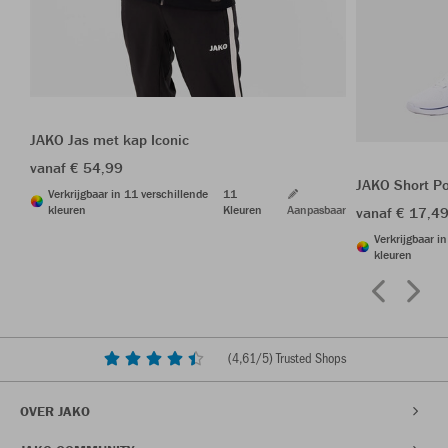
JAKO Jas met kap Iconic
vanaf € 54,99
JAKO Short P
Verkrijgbaar in 11 verschillende
11
kleuren
Kleuren
Aanpasbaar
vanaf € 17,4
Verkrijgbaar i
kleuren
(
4,61
/5) Trusted Shops
OVER JAKO