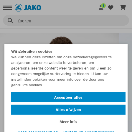
1
Zoeken
Wij gebruiken cookies
We kunnen deze inzetten om onze bezoekersgegevens te
analyseren, om onze website te verbeteren, om
gepersonaliseerde content weer te geven en om u een zo
aangenaam mogelijke surfervaring te bieden. U kan uw
instellingen bekijken voor meer info over de door ons
gebruikte cookies.
Accepteer alles
Alles afwijzen
Meer info
Gegevensbescherming
Contact- en bedrijfsgegevens