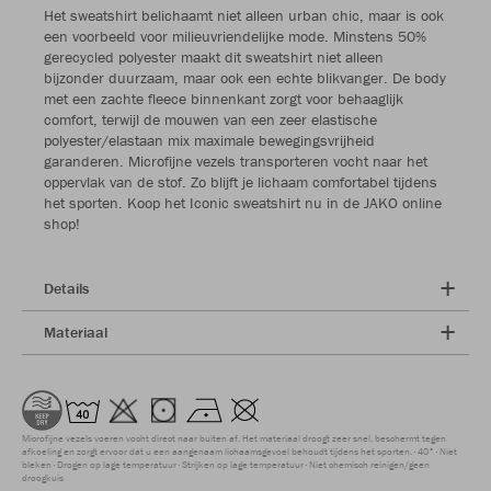
Het sweatshirt belichaamt niet alleen urban chic, maar is ook
een voorbeeld voor milieuvriendelijke mode. Minstens 50%
gerecycled polyester maakt dit sweatshirt niet alleen
bijzonder duurzaam, maar ook een echte blikvanger. De body
met een zachte fleece binnenkant zorgt voor behaaglijk
comfort, terwijl de mouwen van een zeer elastische
polyester/elastaan mix maximale bewegingsvrijheid
garanderen. Microfijne vezels transporteren vocht naar het
oppervlak van de stof. Zo blijft je lichaam comfortabel tijdens
het sporten. Koop het Iconic sweatshirt nu in de JAKO online
shop!
Details
Materiaal
Microfijne vezels voeren vocht direct naar buiten af. Het materiaal droogt zeer snel, beschermt tegen
afkoeling en zorgt ervoor dat u een aangenaam lichaamsgevoel behoudt tijdens het sporten.
40°
Niet
bleken
Drogen op lage temperatuur
Strijken op lage temperatuur
Niet chemisch reinigen/geen
droogkuis