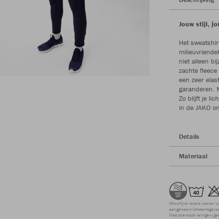
Jouw stijl, j
Het sweatshir
milieuvriende
niet alleen b
zachte fleece
een zeer elas
garanderen. M
Zo blijft je l
in de JAKO on
Details
Materiaal
Microfijne vezels voeren v
aangenaam lichaamsgevoel
Niet chemisch reinigen/ge