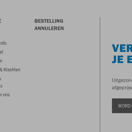
E
BESTELLING
ANNULEREN
info
VER
el
JE 
n
& Klachten
&
Uitgezon
s
afgeprijs
r ons
WORD 