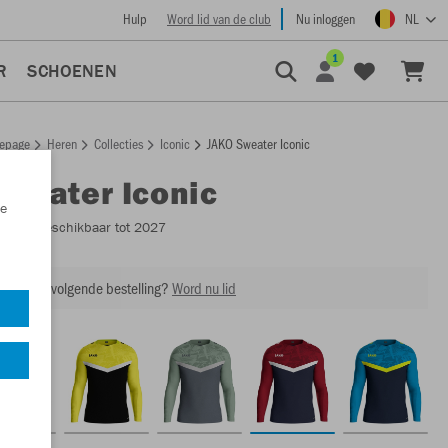
Hulp
Word lid van de club
Nu inloggen
NL
1
R
SCHOENEN
epage
Heren
Collecties
Iconic
JAKO Sweater Iconic
Sweater Iconic
e
8824
- Beschikbaar tot 2027
ing op je volgende bestelling?
Word nu lid