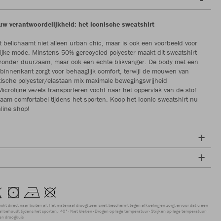
ouw verantwoordelijkheid: het iconische sweatshirt
t belichaamt niet alleen urban chic, maar is ook een voorbeeld voor
lijke mode. Minstens 50% gerecycled polyester maakt dit sweatshirt
ijzonder duurzaam, maar ook een echte blikvanger. De body met een
 binnenkant zorgt voor behaaglijk comfort, terwijl de mouwen van
tische polyester/elastaan mix maximale bewegingsvrijheid
icrofijne vezels transporteren vocht naar het oppervlak van de stof.
ichaam comfortabel tijdens het sporten. Koop het Iconic sweatshirt nu
line shop!
ocht direct naar buiten af. Het materiaal droogt zeer snel, beschermt tegen afkoeling en zorgt ervoor dat u een
 behoudt tijdens het sporten.
40°
Niet bleken
Drogen op lage temperatuur
Strijken op lage temperatuur
en droogkuis