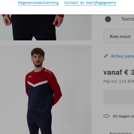
Gegevensbescherming
Contact- en bedrijfsgegevens
marine/chillrood
Teamb
Kies maat
Artikel per
vanaf € 
Prijs incl. 21% B
30 dagen r
Beschrijving