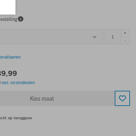
estelling
+
-
sonaliseren
39,99
TW
excl. verzendkosten
Kies maat
echt op teruggave