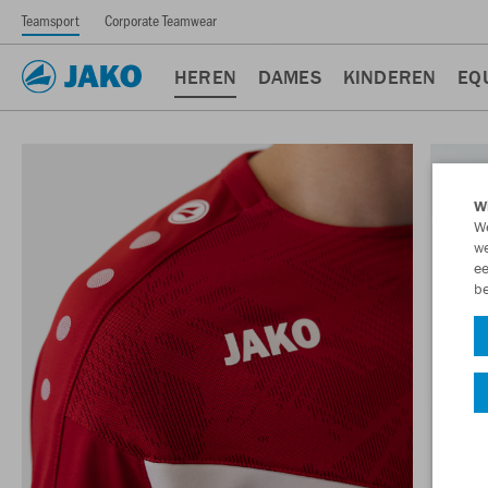
Teamsport
Corporate Teamwear
HEREN
DAMES
KINDEREN
EQ
Wi
We
we
ee
be