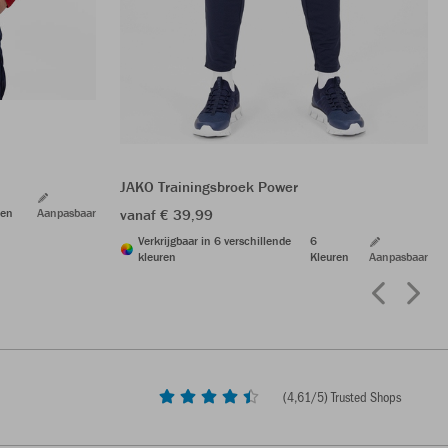
JAKO Trainingsbroek Power
ren
Aanpasbaar
vanaf € 39,99
Verkrijgbaar in 6 verschillende
6
kleuren
Kleuren
Aanpasbaar
(
4,61
/5) Trusted Shops