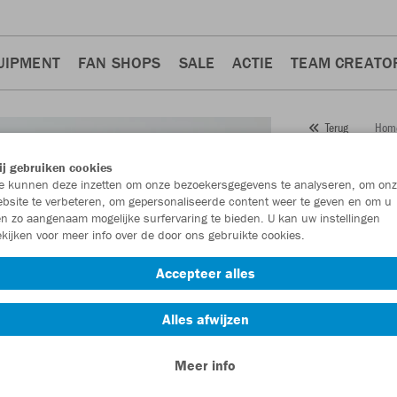
UIPMENT
FAN SHOPS
SALE
ACTIE
TEAM CREATO
Hom
Terug
JAKO
j gebruiken cookies
 kunnen deze inzetten om onze bezoekersgegevens te analyseren, om onz
Artikelnummer:
bsite te verbeteren, om gepersonaliseerde content weer te geven en om u
n zo aangenaam mogelijke surfervaring te bieden. U kan uw instellingen
kijken voor meer info over de door ons gebruikte cookies.
Zin in 30% kort
Accepteer alles
Alles afwijzen
Meer info