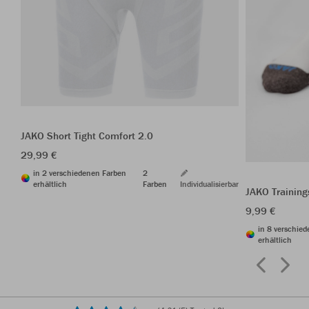
JAKO Short Tight Comfort 2.0
29,99 €
in 2 verschiedenen Farben
2
erhältlich
Farben
Individualisierbar
JAKO Trainin
9,99 €
in 8 verschie
erhältlich