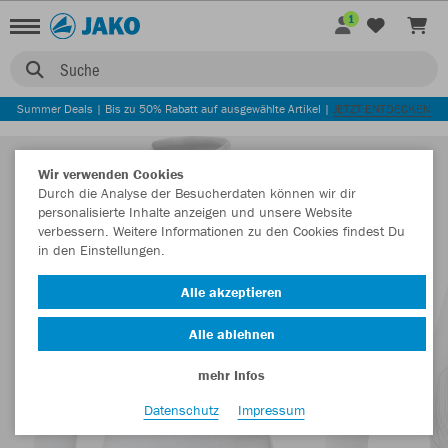
1
Suche
Summer Deals | Bis zu 50% Rabatt auf ausgewählte Artikel |
JETZT ENTDECKEN
Wir verwenden Cookies
Durch die Analyse der Besucherdaten können wir dir
personalisierte Inhalte anzeigen und unsere Website
verbessern. Weitere Informationen zu den Cookies findest Du
in den Einstellungen.
Alle akzeptieren
Alle ablehnen
mehr Infos
Datenschutz
Impressum