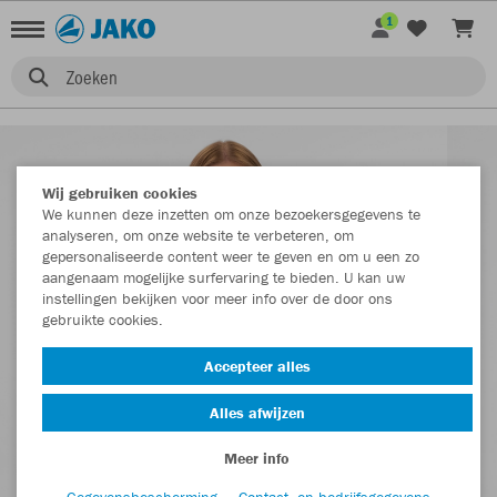
1
Zoeken
Wij gebruiken cookies
We kunnen deze inzetten om onze bezoekersgegevens te
analyseren, om onze website te verbeteren, om
gepersonaliseerde content weer te geven en om u een zo
aangenaam mogelijke surfervaring te bieden. U kan uw
instellingen bekijken voor meer info over de door ons
gebruikte cookies.
Accepteer alles
Alles afwijzen
Meer info
Gegevensbescherming
Contact- en bedrijfsgegevens