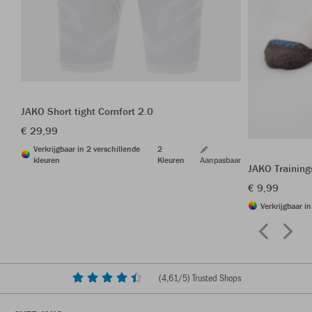
JAKO Short tight Comfort 2.0
€ 29,99
Verkrijgbaar in 2 verschillende
2
kleuren
Kleuren
Aanpasbaar
JAKO Trainin
€ 9,99
Verkrijgbaar i
(
4,61
/5) Trusted Shops