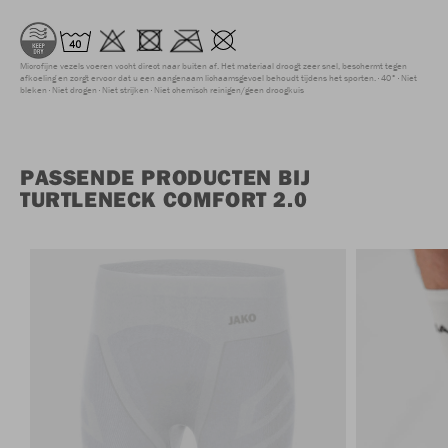
Microfijne vezels voeren vocht direct naar buiten af. Het materiaal droogt zeer snel, beschermt tegen
afkoeling en zorgt ervoor dat u een aangenaam lichaamsgevoel behoudt tijdens het sporten.
40°
Niet
bleken
Niet drogen
Niet strijken
Niet chemisch reinigen/geen droogkuis
PASSENDE PRODUCTEN BIJ
TURTLENECK COMFORT 2.0