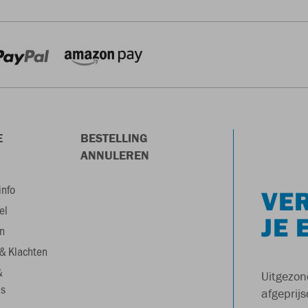
E
BESTELLING
ANNULEREN
info
VER
el
JE 
n
& Klachten
&
Uitgezon
s
afgeprijs