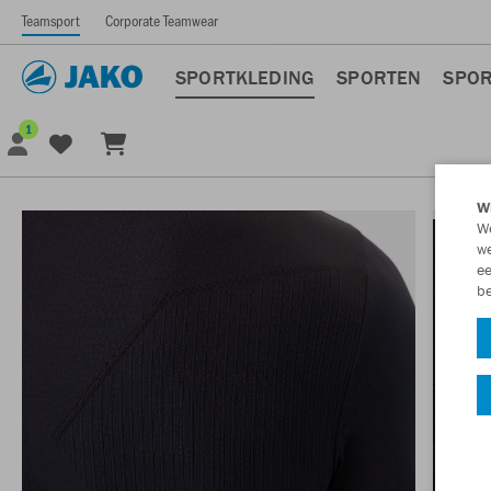
Teamsport
Corporate Teamwear
SPORTKLEDING
SPORTEN
SPOR
1
Wi
We
we
ee
be