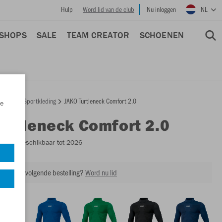
Hulp
Word lid van de club
Nu inloggen
NL
 SHOPS
SALE
TEAM CREATOR
SCHOENEN
epage
Sportkleding
JAKO Turtleneck Comfort 2.0
e
Turtleneck Comfort 2.0
6955
- Beschikbaar tot 2026
ing op je volgende bestelling?
Word nu lid