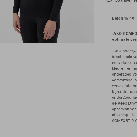
Beschrijving
JAKO COMFORT
optimale pre
JAKO ondergoe
functionele v
individueel a
kleuren en ma
ondergoed vo
comfortabel o
vervelende na
bijzonder nau
ondergoed bie
de Keep Dry-f
oppervlak van
afkoeling. Ho
COMFORT 2.0 c