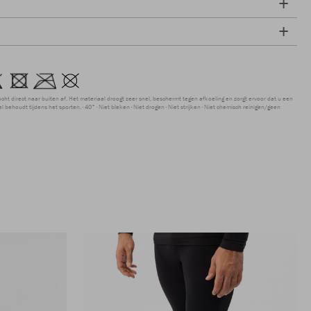
ocht direct naar buiten af. Het materiaal droogt zeer snel, beschermt tegen afkoeling en zorgt ervoor dat u een
 behoudt tijdens het sporten.
40°
Niet bleken
Niet drogen
Niet strijken
Niet chemisch reinigen/geen