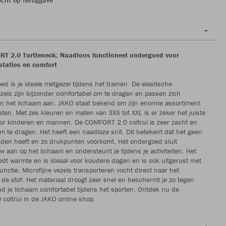
 2.0 Turtleneck: Naadloos functioneel ondergoed voor
staties en comfort
d is je ideale metgezel tijdens het trainen. De elastische
ezels zijn bijzonder comfortabel om te dragen en passen zich
an het lichaam aan. JAKO staat bekend om zijn enorme assortiment
ten. Met zes kleuren en maten van 3XS tot XXL is er zeker het juiste
or kinderen en mannen. De COMFORT 2.0 coltrui is zeer zacht en
m te dragen. Het heeft een naadloze snit. Dit betekent dat het geen
den heeft en zo drukpunten voorkomt. Het ondergoed sluit
w aan op het lichaam en ondersteunt je tijdens je activiteiten. Het
dt warmte en is ideaal voor koudere dagen en is ook uitgerust met
unctie. Microfijne vezels transporteren vocht direct naar het
 de stof. Het materiaal droogt zeer snel en beschermt je zo tegen
ud je lichaam comfortabel tijdens het sporten. Ontdek nu de
oltrui in de JAKO online shop.