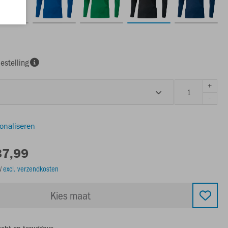
estelling
+
-
sonaliseren
37,99
TW
excl. verzendkosten
Kies maat
echt op teruggave