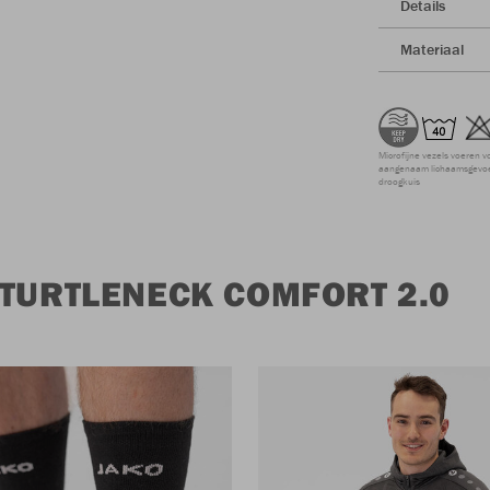
Details
Materiaal
Microfijne vezels voeren v
aangenaam lichaamsgevoel
droogkuis
 TURTLENECK COMFORT 2.0