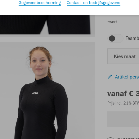
Gegevensbescherming
Contact- en bedrijfsgegevens
zwart
Teamb
Kies maat
Artikel per
vanaf € 
Prijs incl. 21% B
30 dagen r