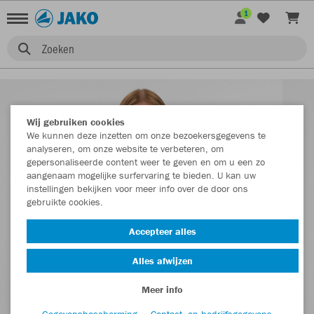
1
Zoeken
Wij gebruiken cookies
We kunnen deze inzetten om onze bezoekersgegevens te
analyseren, om onze website te verbeteren, om
gepersonaliseerde content weer te geven en om u een zo
aangenaam mogelijke surfervaring te bieden. U kan uw
instellingen bekijken voor meer info over de door ons
gebruikte cookies.
Accepteer alles
Alles afwijzen
Meer info
Gegevensbescherming
Contact- en bedrijfsgegevens