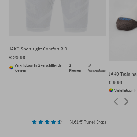
JAKO Short tight Comfort 2.0
€ 29,99
Verkrijgbaar in 2 verschillende
2
kleuren
Kleuren
Aanpasbaar
JAKO Trainin
€ 9,99
Verkrijgbaar i
(
4,61
/5) Trusted Shops