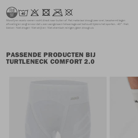
Microfijne vezels voeren vocht direct naar buiten af. Het materiaal droogt zeer snel, beschermt tegen
afkoeling en zorgt ervoor dat u een aangenaam lichaamsgevoel behoudt tijdens het sporten.
40°
Niet
bleken
Niet drogen
Niet strijken
Niet chemisch reinigen/geen droogkuis
PASSENDE PRODUCTEN BIJ
TURTLENECK COMFORT 2.0