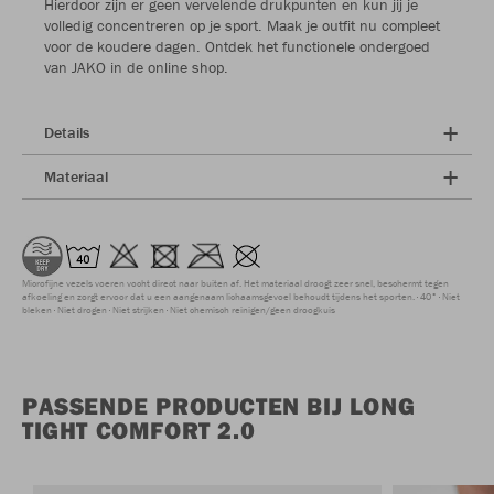
Hierdoor zijn er geen vervelende drukpunten en kun jij je
volledig concentreren op je sport. Maak je outfit nu compleet
voor de koudere dagen. Ontdek het functionele ondergoed
van JAKO in de online shop.
Details
Materiaal
Microfijne vezels voeren vocht direct naar buiten af. Het materiaal droogt zeer snel, beschermt tegen
afkoeling en zorgt ervoor dat u een aangenaam lichaamsgevoel behoudt tijdens het sporten.
40°
Niet
bleken
Niet drogen
Niet strijken
Niet chemisch reinigen/geen droogkuis
PASSENDE PRODUCTEN BIJ LONG
TIGHT COMFORT 2.0