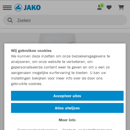
1
Zoeken
Wij gebruiken cookies
We kunnen deze inzetten om onze bezoekersgegevens te
analyseren, om onze website te verbeteren, om
gepersonaliseerde content weer te geven en om u een zo
aangenaam mogelijke surfervaring te bieden. U kan uw
instellingen bekijken voor meer info over de door ons
gebruikte cookies.
Accepteer alles
Alles afwijzen
Meer info
Gegevensbescherming
Contact- en bedrijfsgegevens