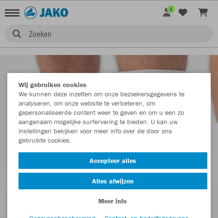
1
Zoeken
Wij gebruiken cookies
We kunnen deze inzetten om onze bezoekersgegevens te
analyseren, om onze website te verbeteren, om
gepersonaliseerde content weer te geven en om u een zo
aangenaam mogelijke surfervaring te bieden. U kan uw
instellingen bekijken voor meer info over de door ons
gebruikte cookies.
Accepteer alles
Alles afwijzen
Meer info
Gegevensbescherming
Contact- en bedrijfsgegevens