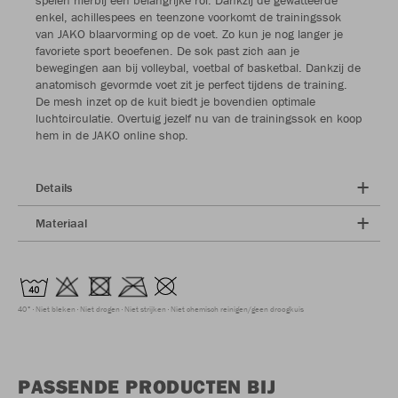
enkel, achillespees en teenzone voorkomt de trainingssok
van JAKO blaarvorming op de voet. Zo kun je nog langer je
favoriete sport beoefenen. De sok past zich aan je
bewegingen aan bij volleybal, voetbal of basketbal. Dankzij de
anatomisch gevormde voet zit je perfect tijdens de training.
De mesh inzet op de kuit biedt je bovendien optimale
luchtcirculatie. Overtuig jezelf nu van de trainingssok en koop
hem in de JAKO online shop.
Details
Materiaal
40°
Niet bleken
Niet drogen
Niet strijken
Niet chemisch reinigen/geen droogkuis
PASSENDE PRODUCTEN BIJ