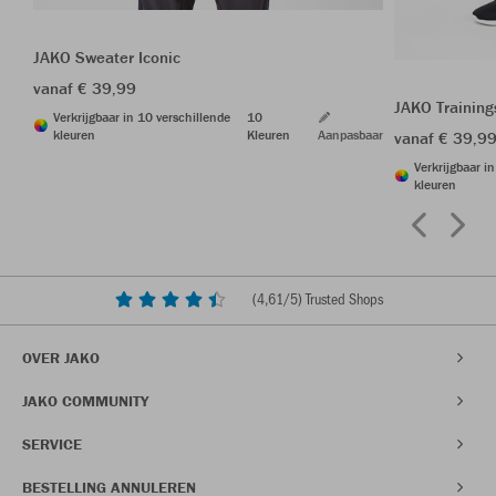
JAKO Sweater Iconic
vanaf € 39,99
JAKO Trainin
Verkrijgbaar in 10 verschillende
10
kleuren
Kleuren
Aanpasbaar
vanaf € 39,9
Verkrijgbaar i
kleuren
(
4,61
/5) Trusted Shops
OVER JAKO
JAKO COMMUNITY
SERVICE
BESTELLING ANNULEREN