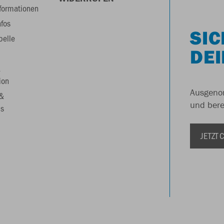
formationen
nfos
SIC
belle
DEI
&
ion
Ausgenom
 &
und berei
s
JETZT