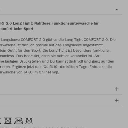
g
T 2.0 Long Tight: Nahtlose Funktionsunterwäsche für
Komfort beim Sport
Longsleeve COMFORT 2.0 gibt es die Long Tight COMFORT 2.0. Die
rwäsche ist farblich optimal auf das Longsleeve abgestimmt.
dein Outfit für den Sport. Die Long Tight ist besonders funktional.
seamless. Das bedeutet, dass sie nahtlos verabeitet ist. So
ne lästigen Druckstellen und Du kannst dich voll und ganz auf den
ieren. Ergänze jetzt dein Outfit für die kältern Tage. Entdecke die
erwäsche von JAKO im Onlineshop.
icht chloren
Nicht im Trockner trocknen
Nicht bügeln
Nicht chemisch reinigen