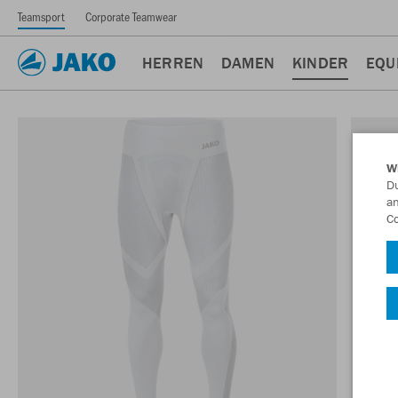
Teamsport
Corporate Teamwear
HERREN
DAMEN
KINDER
EQU
W
Du
an
Co