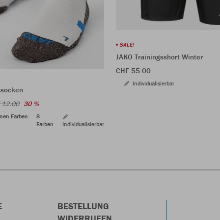
SALE!
JAKO Trainingsshort Winter
CHF 55.00
Individualisierbar
ssocken
 12.00
30 %
enen Farben
8
Farben
Individualisierbar
E
BESTELLUNG
WIDERRUFEN