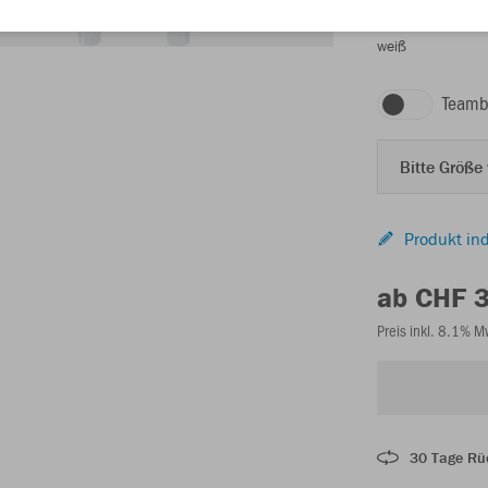
weiß
Teamb
Bitte Größe
Produkt ind
ab CHF 
Preis inkl. 8.1% 
30 Tage Rü