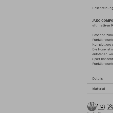
Beschreibun
JAKO COMFOR
ultimativen 
Passend zum 
Funktionsunte
Komplettiere 
Die Hose ist 
entstehen kei
Sport konzentr
Funktionsunt
Details
Material
Keep Dry
40° waschen
N