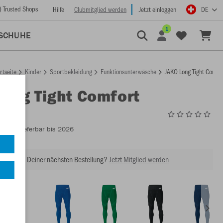
) Trusted Shops
Hilfe
Clubmitglied werden
Jetzt einloggen
DE
1
SCHUHE
rtseite
Kinder
Sportbekleidung
Funktionsunterwäsche
JAKO Long Tight Comfor
Long Tight Comfort
6555
- Lieferbar bis 2026
abatt bei Deiner nächsten Bestellung?
Jetzt Mitglied werden