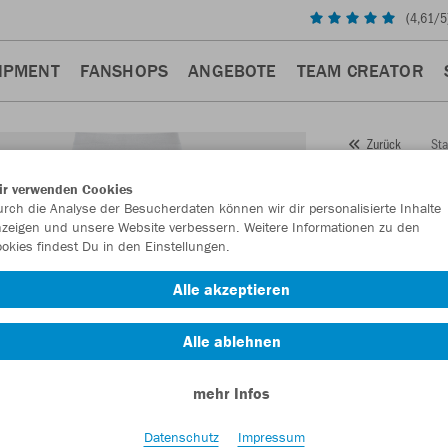
(
4,61
/5
IPMENT
FANSHOPS
ANGEBOTE
TEAM CREATOR
Sta
Zurück
JAKO
ir verwenden Cookies
rch die Analyse der Besucherdaten können wir dir personalisierte Inhalte
2.0
zeigen und unsere Website verbessern. Weitere Informationen zu den
okies findest Du in den Einstellungen.
Artikelnummer:
Alle akzeptieren
Lust auf 30% R
Alle ablehnen
mehr Infos
Datenschutz
Impressum