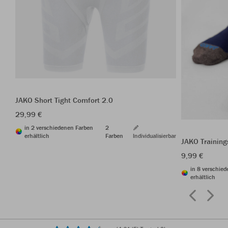
JAKO Short Tight Comfort 2.0
29,99 €
in 2 verschiedenen Farben
2
erhältlich
Farben
Individualisierbar
JAKO Trainin
9,99 €
in 8 verschie
erhältlich