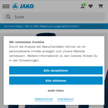
1
Suche
Summer Deals | Bis zu 50% Rabatt auf ausgewählte Artikel |
JETZT ENTDECKEN
Wir verwenden Cookies
Durch die Analyse der Besucherdaten können wir dir
personalisierte Inhalte anzeigen und unsere Website
verbessern. Weitere Informationen zu den Cookies findest Du
in den Einstellungen.
Alle akzeptieren
Alle ablehnen
mehr Infos
Datenschutz
Impressum