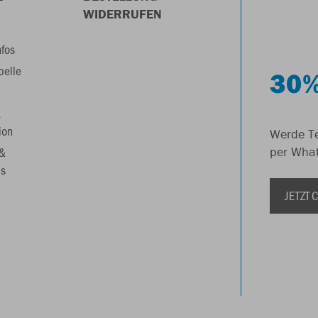
WIDERRUFEN
nfos
belle
30%
&
ion
Werde Te
 &
per Wha
s
JETZT