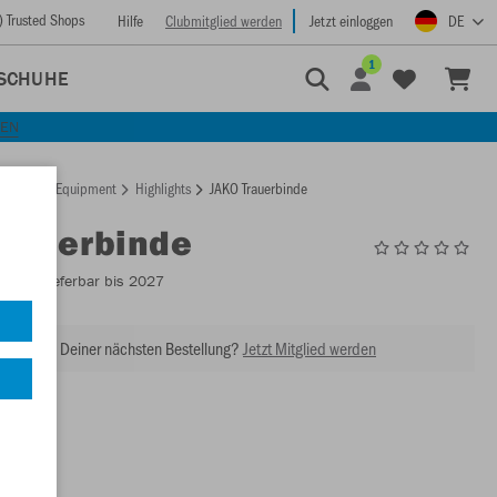
) Trusted Shops
Hilfe
Clubmitglied werden
Jetzt einloggen
DE
1
SCHUHE
KEN
rtseite
Equipment
Highlights
JAKO Trauerbinde
Trauerbinde
2822
- Lieferbar bis 2027
abatt bei Deiner nächsten Bestellung?
Jetzt Mitglied werden