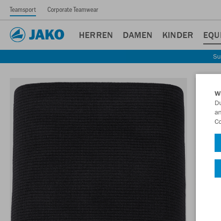
Teamsport
Corporate Teamwear
HERREN
DAMEN
KINDER
EQU
Su
W
Du
an
Co