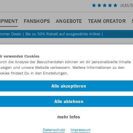
(
4,61
/5
IPMENT
FANSHOPS
ANGEBOTE
TEAM CREATOR
mmer Deals | Bis zu 50% Rabatt auf ausgewählte Artikel |
JETZT ENTDEC
Sta
Zurück
ir verwenden Cookies
JAKO
rch die Analyse der Besucherdaten können wir dir personalisierte Inhalte
zeigen und unsere Website verbessern. Weitere Informationen zu den
okies findest Du in den Einstellungen.
Artikelnummer:
Alle akzeptieren
Lust auf 30% R
Alle ablehnen
mehr Infos
Datenschutz
Impressum