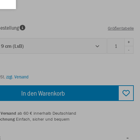
estellung
Größentabelle
+
x 9 cm (LxB)
-
wSt.
zzgl. Versand
In den Warenkorb
 Versand
ab 60 € innerhalb Deutschland
echnung
Einfach, sicher und bequem
g