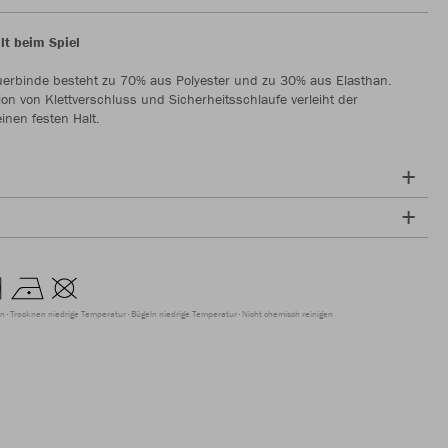
lt beim Spiel
uerbinde besteht zu 70% aus Polyester und zu 30% aus Elasthan.
on von Klettverschluss und Sicherheitsschlaufe verleiht der
inen festen Halt.
en
Trocknen niedrige Temperatur
Bügeln niedrige Temperatur
Nicht chemisch reinigen