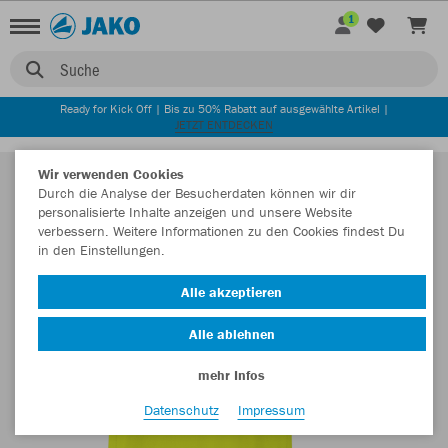
1
Suche
Ready for Kick Off | Bis zu 50% Rabatt auf ausgewählte Artikel |
JETZT ENTDECKEN
Wir verwenden Cookies
Durch die Analyse der Besucherdaten können wir dir
personalisierte Inhalte anzeigen und unsere Website
verbessern. Weitere Informationen zu den Cookies findest Du
in den Einstellungen.
Alle akzeptieren
Alle ablehnen
mehr Infos
Datenschutz
Impressum