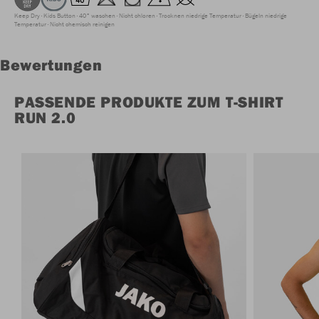
Keep Dry
Kids Button
40° waschen
Nicht chloren
Trocknen niedrige Temperatur
Bügeln niedrige
Temperatur
Nicht chemisch reinigen
Bewertungen
PASSENDE PRODUKTE ZUM T-SHIRT
RUN 2.0