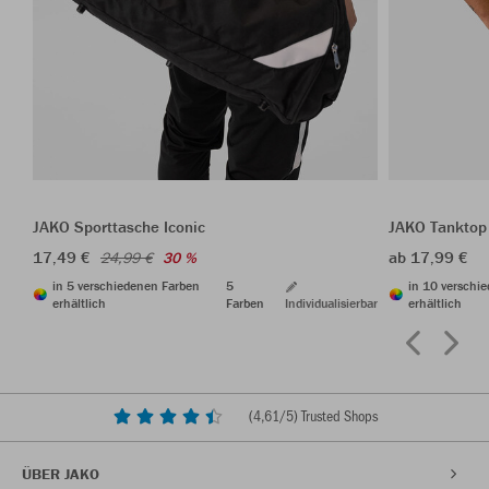
JAKO Sporttasche Iconic
JAKO Tanktop
17,49 €
ab 17,99 €
24,99 €
30 %
in 5 verschiedenen Farben
5
in 10 verschi
erhältlich
Farben
Individualisierbar
erhältlich
(
4,61
/5) Trusted Shops
ÜBER JAKO