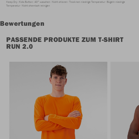
Keep Dry
Kids Button
40° waschen
Nicht chloren
Trocknen niedrige Temperatur
Bügeln niedrige
Temperatur
Nicht chemisch reinigen
Bewertungen
PASSENDE PRODUKTE ZUM T-SHIRT
RUN 2.0