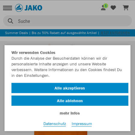
1
Suche
Summer Deals | Bis zu 50% Rabatt auf ausgewählte Artikel |
JETZT ENTDECKEN
Wir verwenden Cookies
Durch die Analyse der Besucherdaten können wir dir
personalisierte Inhalte anzeigen und unsere Website
verbessern. Weitere Informationen zu den Cookies findest Du
in den Einstellungen.
Alle akzeptieren
Alle ablehnen
mehr Infos
Datenschutz
Impressum