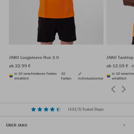
JAKO Longsleeve Run 2.0
JAKO Tanktop
ab 22,99 €
ab 12,59 €
1
in 10 verschiedenen Farben
10
in 10 verschi
erhältlich
Farben
Individualisierbar
erhältlich
(
4,61
/5) Trusted Shops
ÜBER JAKO