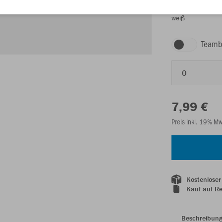
weiß
Teamb
0
7,99 €
Preis inkl. 19% M
Kostenloser
Kauf auf R
Beschreibun