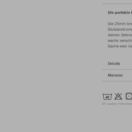
Die perfekte
Die 25mm bre
Stutzenstrümp
deinen Gebrau
sechs versch
Sache sein k
Details
Material
40° waschen
Nicht chlor