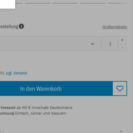
estellung
Größentabelle
+
-
wSt.
zzgl. Versand
In den Warenkorb
 Versand
ab 60 € innerhalb Deutschland
echnung
Einfach, sicher und bequem
g