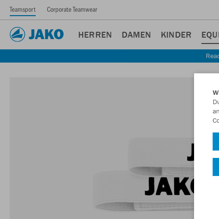
Teamsport
Corporate Teamwear
HERREN
DAMEN
KINDER
EQU
Read
W
Du
an
Co