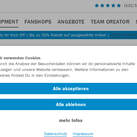
(
4,61
/5
IPMENT
FANSHOPS
ANGEBOTE
TEAM CREATOR
y for Kick Off | Bis zu 50% Rabatt auf ausgewählte Artikel |
JETZT ENTDE
Sta
Zurück
ir verwenden Cookies
JAKO
rch die Analyse der Besucherdaten können wir dir personalisierte Inhalte
zeigen und unsere Website verbessern. Weitere Informationen zu den
okies findest Du in den Einstellungen.
Artikelnummer:
Alle akzeptieren
Lust auf 30% R
Alle ablehnen
mehr Infos
Datenschutz
Impressum