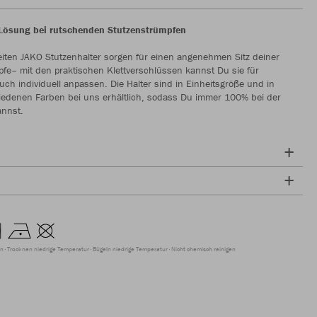
 Lösung bei rutschenden Stutzenstrümpfen
iten JAKO Stutzenhalter sorgen für einen angenehmen Sitz deiner
fe– mit den praktischen Klettverschlüssen kannst Du sie für
ch individuell anpassen. Die Halter sind in Einheitsgröße und in
iedenen Farben bei uns erhältlich, sodass Du immer 100% bei der
annst.
en
Trocknen niedrige Temperatur
Bügeln niedrige Temperatur
Nicht chemisch reinigen