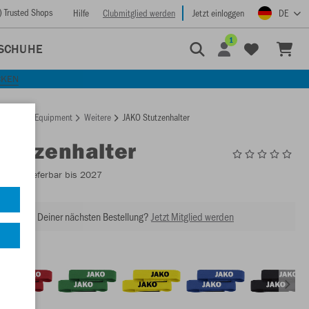
) Trusted Shops
Hilfe
Clubmitglied werden
Jetzt einloggen
DE
1
SCHUHE
CKEN
rtseite
Equipment
Weitere
JAKO Stutzenhalter
Stutzenhalter
2923
- Lieferbar bis 2027
abatt bei Deiner nächsten Bestellung?
Jetzt Mitglied werden