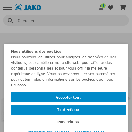
1
Chercher
Nous utilisons des cookies
Nous pouvons les utiliser pour analyser les données de nos
visiteurs, pour améliorer notre site web, pour afficher des
contenus personnalisés et pour vous offrir la meilleure
expérience en ligne. Vous pouvez consulter vos paramètres
pour obtenir plus d'informations sur les cookies que nous
utilisons.
Accepter tout
Tout refuser
Plus d'infos
Protection des données
Mentions légales