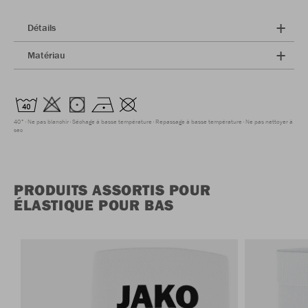
Détails
Matériau
40°
Ne pas blanchir
Séchage à basse température
Repassage à basse température
Ne pas nettoyer à
sec
PRODUITS ASSORTIS POUR
ÉLASTIQUE POUR BAS