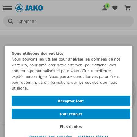
1
Chercher
Nous utilisons des cookies
Nous pouvons les utiliser pour analyser les données de nos
visiteurs, pour améliorer notre site web, pour afficher des
contenus personnalisés et pour vous offrir la meilleure
expérience en ligne. Vous pouvez consulter vos paramètres
pour obtenir plus d'informations sur les cookies que nous
utilisons.
Accepter tout
Tout refuser
Plus d'infos
Protection des données
Mentions légales