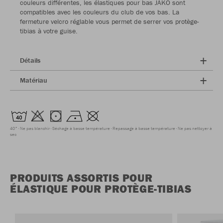
couleurs différentes, les élastiques pour bas JAKO sont
compatibles avec les couleurs du club de vos bas. La
fermeture velcro réglable vous permet de serrer vos protège-
tibias à votre guise.
Détails
Matériau
40°
Ne pas blanchir
Séchage à basse température
Repassage à basse température
Ne pas nettoyer à
sec
PRODUITS ASSORTIS POUR
ÉLASTIQUE POUR PROTÈGE-TIBIAS