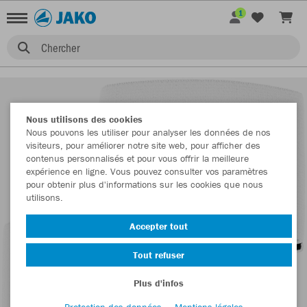
1
Chercher
Nous utilisons des cookies
Nous pouvons les utiliser pour analyser les données de nos
visiteurs, pour améliorer notre site web, pour afficher des
contenus personnalisés et pour vous offrir la meilleure
expérience en ligne. Vous pouvez consulter vos paramètres
pour obtenir plus d'informations sur les cookies que nous
utilisons.
Accepter tout
Tout refuser
Plus d'infos
Protection des données
Mentions légales