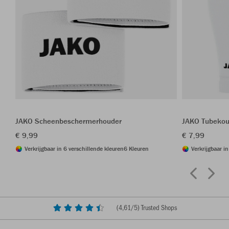
JAKO Scheenbeschermerhouder
JAKO Tubeko
€ 9,99
€ 7,99
Verkrijgbaar in 6 verschillende kleuren
6 Kleuren
Verkrijgbaar i
(
4,61
/5) Trusted Shops