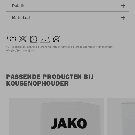
Details
Materiaal
40°
Niet bleken
Drogen op lage temperatuur
Strijken op lage temperatuur
Niet chemisch
reinigen/geen droogkuis
PASSENDE PRODUCTEN BIJ
KOUSENOPHOUDER