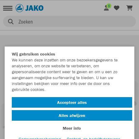
1
Zoeken
Wij gebruiken cookies
We kunnen deze inzetten om onze bezoekersgegevens te
analyseren, om onze website te verbeteren, om
gepersonaliseerde content weer te geven en om u een zo
aangenaam mogelijke surfervaring te bieden. U kan uw
instellingen bekijken voor meer info over de door ons
gebruikte cookies.
Accepteer alles
Alles afwijzen
Meer info
Gegevensbescherming
Contact- en bedrijfsgegevens