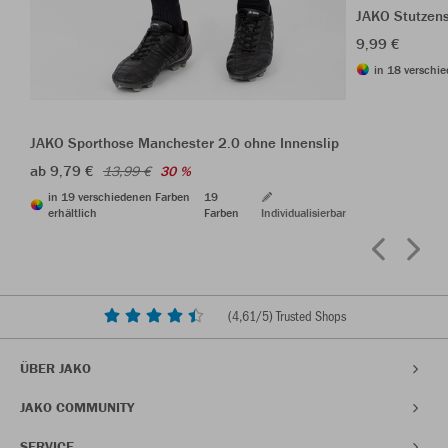
JAKO Stutzen
9,99 €
in 18 verschie
JAKO Sporthose Manchester 2.0 ohne Innenslip
ab 9,79 €
13,99 €
30 %
in 19 verschiedenen Farben
19
erhältlich
Farben
Individualisierbar
(
4,61
/5) Trusted Shops
ÜBER JAKO
JAKO COMMUNITY
SERVICE