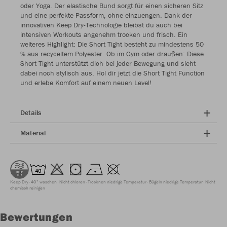
oder Yoga. Der elastische Bund sorgt für einen sicheren Sitz
und eine perfekte Passform, ohne einzuengen. Dank der
innovativen Keep Dry-Technologie bleibst du auch bei
intensiven Workouts angenehm trocken und frisch. Ein
weiteres Highlight: Die Short Tight besteht zu mindestens 50
% aus recyceltem Polyester. Ob im Gym oder draußen: Diese
Short Tight unterstützt dich bei jeder Bewegung und sieht
dabei noch stylisch aus. Hol dir jetzt die Short Tight Function
und erlebe Komfort auf einem neuen Level!
Details
Material
Keep Dry
40° waschen
Nicht chloren
Trocknen niedrige Temperatur
Bügeln niedrige Temperatur
Nicht
chemisch reinigen
Bewertungen