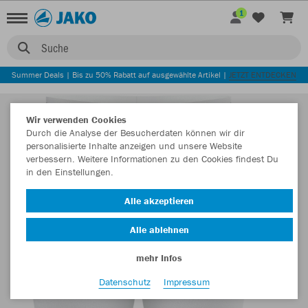
1
Suche
Summer Deals | Bis zu 50% Rabatt auf ausgewählte Artikel |
JETZT ENTDECKEN
Wir verwenden Cookies
Durch die Analyse der Besucherdaten können wir dir
personalisierte Inhalte anzeigen und unsere Website
verbessern. Weitere Informationen zu den Cookies findest Du
in den Einstellungen.
Alle akzeptieren
Alle ablehnen
mehr Infos
Datenschutz
Impressum