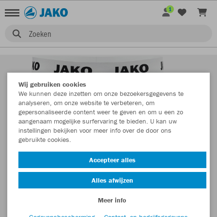
1
Zoeken
Wij gebruiken cookies
We kunnen deze inzetten om onze bezoekersgegevens te
analyseren, om onze website te verbeteren, om
gepersonaliseerde content weer te geven en om u een zo
aangenaam mogelijke surfervaring te bieden. U kan uw
instellingen bekijken voor meer info over de door ons
gebruikte cookies.
Accepteer alles
Alles afwijzen
Meer info
Gegevensbescherming
Contact- en bedrijfsgegevens