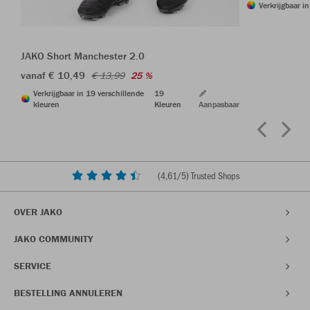
Verkrijgbaar i
JAKO Short Manchester 2.0
vanaf € 10,49
€ 13,99
25 %
Verkrijgbaar in 19 verschillende
19
kleuren
Kleuren
Aanpasbaar
(
4,61
/5) Trusted Shops
OVER JAKO
JAKO COMMUNITY
SERVICE
BESTELLING ANNULEREN