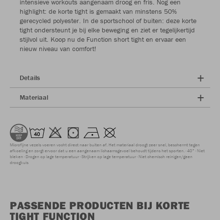
intensieve workouts aangenaam droog en fris. Nog een
highlight: de korte tight is gemaakt van minstens 50%
gerecycled polyester. In de sportschool of buiten: deze korte
tight ondersteunt je bij elke beweging en ziet er tegelijkertijd
stijlvol uit. Koop nu de Function short tight en ervaar een
nieuw niveau van comfort!
Details
Materiaal
Microfijne vezels voeren vocht direct naar buiten af. Het materiaal droogt zeer snel, beschermt tegen
afkoeling en zorgt ervoor dat u een aangenaam lichaamsgevoel behoudt tijdens het sporten.
40°
Niet
bleken
Drogen op lage temperatuur
Strijken op lage temperatuur
Niet chemisch reinigen/geen
droogkuis
PASSENDE PRODUCTEN BIJ KORTE
TIGHT FUNCTION