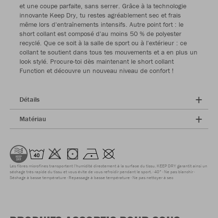
et une coupe parfaite, sans serrer. Grâce à la technologie
innovante Keep Dry, tu restes agréablement sec et frais
même lors d'entraînements intensifs. Autre point fort : le
short collant est composé d'au moins 50 % de polyester
recyclé. Que ce soit à la salle de sport ou à l'extérieur : ce
collant te soutient dans tous tes mouvements et a en plus un
look stylé. Procure-toi dès maintenant le short collant
Function et découvre un nouveau niveau de confort !
Détails
Matériau
Les fibres microfines transportent l'humidité directement à la surface du tissu. KEEP DRY garantit ainsi un
séchage très rapide du tissu et vous évite de vous refroidir pendant le sport.
40°
Ne pas blanchir
Séchage à basse température
Repassage à basse température
Ne pas nettoyer à sec