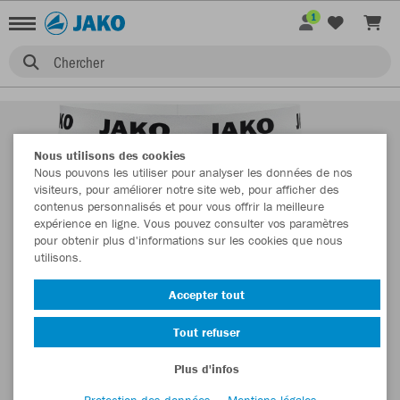
1
Chercher
Nous utilisons des cookies
Nous pouvons les utiliser pour analyser les données de nos
visiteurs, pour améliorer notre site web, pour afficher des
contenus personnalisés et pour vous offrir la meilleure
expérience en ligne. Vous pouvez consulter vos paramètres
pour obtenir plus d'informations sur les cookies que nous
utilisons.
Accepter tout
Tout refuser
Plus d'infos
Protection des données
Mentions légales