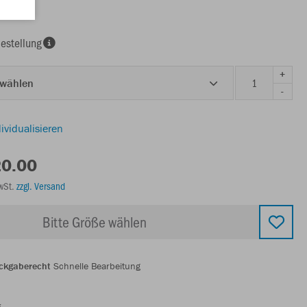
estellung
+
 wählen
-
ividualisieren
20.00
MwSt.
zzgl. Versand
Bitte Größe wählen
ckgaberecht
Schnelle Bearbeitung
g