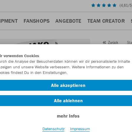
(
4,61
/5
IPMENT
FANSHOPS
ANGEBOTE
TEAM CREATOR
Sta
Zurück
JAKO
ir verwenden Cookies
rch die Analyse der Besucherdaten können wir dir personalisierte Inhalte
Artikelnummer:
zeigen und unsere Website verbessern. Weitere Informationen zu den
okies findest Du in den Einstellungen.
Lust auf 30% R
Alle akzeptieren
Alle ablehnen
mehr Infos
Datenschutz
Impressum