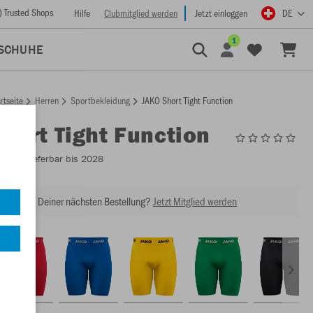
) Trusted Shops
Hilfe
Clubmitglied werden
Jetzt einloggen
DE
1
SCHUHE
rtseite
Herren
Sportbekleidung
JAKO Short Tight Function
Short Tight Function
8579
- Lieferbar bis 2028
abatt bei Deiner nächsten Bestellung?
Jetzt Mitglied werden