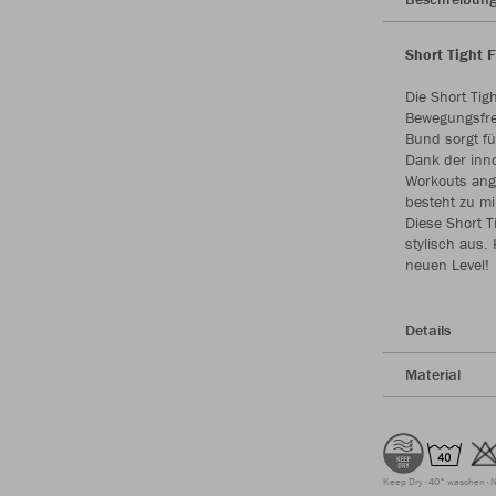
Short Tight F
Die Short Tig
Bewegungsfrei
Bund sorgt fü
Dank der inno
Workouts ange
besteht zu m
Diese Short T
stylisch aus.
neuen Level!
Details
Material
Keep Dry
40° waschen
N