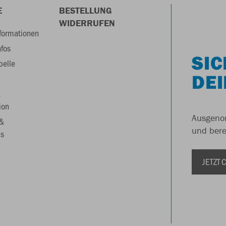
E
BESTELLUNG
WIDERRUFEN
formationen
nfos
SIC
belle
DEI
&
ion
Ausgenom
 &
und berei
s
JETZT