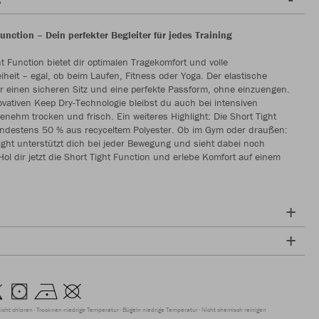
unction – Dein perfekter Begleiter für jedes Training
ht Function bietet dir optimalen Tragekomfort und volle
heit – egal, ob beim Laufen, Fitness oder Yoga. Der elastische
r einen sicheren Sitz und eine perfekte Passform, ohne einzuengen.
vativen Keep Dry-Technologie bleibst du auch bei intensiven
nehm trocken und frisch. Ein weiteres Highlight: Die Short Tight
indestens 50 % aus recyceltem Polyester. Ob im Gym oder draußen:
ight unterstützt dich bei jeder Bewegung und sieht dabei noch
 Hol dir jetzt die Short Tight Function und erlebe Komfort auf einem
icht chloren
Trocknen niedrige Temperatur
Bügeln niedrige Temperatur
Nicht chemisch reinigen