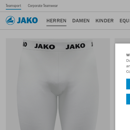
Teamsport
Corporate Teamwear
HERREN
DAMEN
KINDER
EQU
W
Du
an
Co