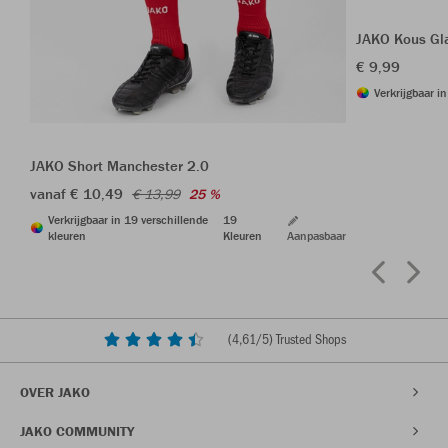
JAKO Kous Gl
€ 9,99
Verkrijgbaar i
JAKO Short Manchester 2.0
vanaf € 10,49
€ 13,99
25 %
Verkrijgbaar in 19 verschillende
19
kleuren
Kleuren
Aanpasbaar
(
4,61
/5) Trusted Shops
OVER JAKO
JAKO COMMUNITY