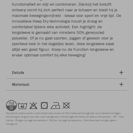
functionaliteit en stijl wil combineren. Dankzij het bodyfit
ontwerp vormt hij zich perfect naar je lichaam en biedt hij je
maximale bewegingsvrijheid - ideaal voor sport en vrije tijd. De
innovatieve Keep Dry-technologie houdt je droog en
comfortabel tijdens elke activiteit. Een highlight: de
longsleeve is gemaakt van minstens 50% gerecycled
polyester. Of je nu gaat sporten, joggen of gewoon voor je
sportieve look in het dagelijks leven, deze longsleeve slaat
altijd een goed figuur. Koop nu de Function longsleeve en
ervaar optimaal comfort bij elke beweging!
Details
Materiaal
Microfijne vezels voeren vocht direct naar buiten af. Het materiaal droogt zeer snel, beschermt tegen
afkoeling en zorgt ervoor dat u een aangenaam lichaamsgevoel behoudt tijdens het sporten.
40°
Niet
bleken
Drogen op lage temperatuur
Strijken op lage temperatuur
Niet chemisch reinigen/geen
droogkuis