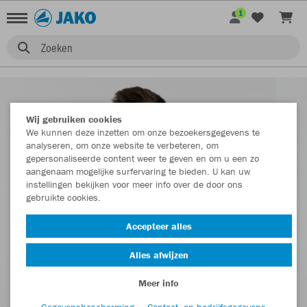
1
Zoeken
Wij gebruiken cookies
We kunnen deze inzetten om onze bezoekersgegevens te
analyseren, om onze website te verbeteren, om
gepersonaliseerde content weer te geven en om u een zo
aangenaam mogelijke surfervaring te bieden. U kan uw
instellingen bekijken voor meer info over de door ons
gebruikte cookies.
Accepteer alles
Alles afwijzen
Meer info
Gegevensbescherming
Contact- en bedrijfsgegevens