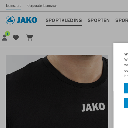
Teamsport
Corporate Teamwear
SPORTKLEDING
SPORTEN
SPOR
1
Wi
We
we
ee
be