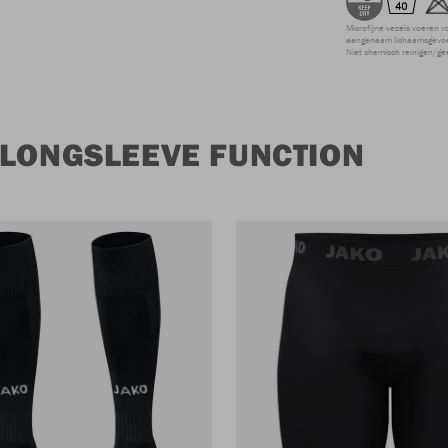
Microfijne vezels voeren v
aangenaam lichaamsgevoel
Niet chemisch reinigen/ge
 LONGSLEEVE FUNCTION