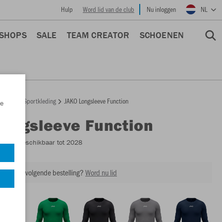
Hulp
Word lid van de club
Nu inloggen
NL
 SHOPS
SALE
TEAM CREATOR
SCHOENEN
epage
Sportkleding
JAKO Longsleeve Function
e
Longsleeve Function
6479
- Beschikbaar tot 2028
ing op je volgende bestelling?
Word nu lid