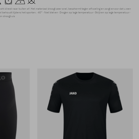
ocht direct naar buiten af. Het materiaal droogt zeer snel, beschermt tegen afkoeling en zorgt ervoor dat u een
 behoudt tijdens het sporten.
40°
Niet bleken
Drogen op lage temperatuur
Strijken op lage temperatuur
en droogkuis