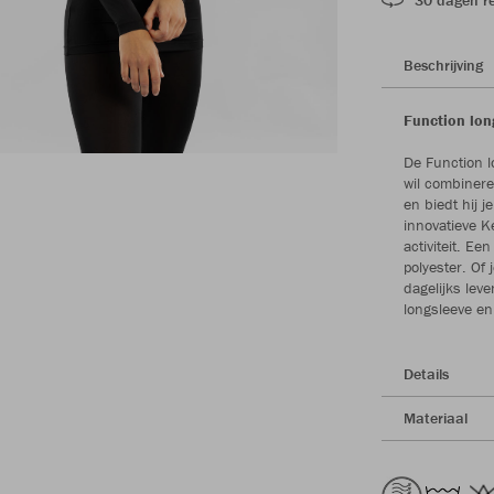
Beschrijving
Function lon
De Function lo
wil combinere
en biedt hij j
innovatieve K
activiteit. E
polyester. Of 
dagelijks lev
longsleeve en
Details
Materiaal