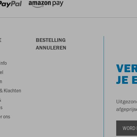
E
BESTELLING
ANNULEREN
info
VER
el
JE 
n
& Klachten
&
Uitgezon
s
afgeprijs
r ons
WORD 