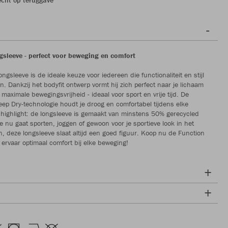
gsleeve - perfect voor beweging en comfort
ngsleeve is de ideale keuze voor iedereen die functionaliteit en stijl
n. Dankzij het bodyfit ontwerp vormt hij zich perfect naar je lichaam
e maximale bewegingsvrijheid - ideaal voor sport en vrije tijd. De
eep Dry-technologie houdt je droog en comfortabel tijdens elke
en highlight: de longsleeve is gemaakt van minstens 50% gerecycled
je nu gaat sporten, joggen of gewoon voor je sportieve look in het
en, deze longsleeve slaat altijd een goed figuur. Koop nu de Function
 ervaar optimaal comfort bij elke beweging!