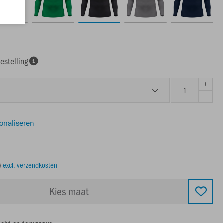
estelling
+
-
sonaliseren
TW
excl. verzendkosten
Kies maat
echt op teruggave