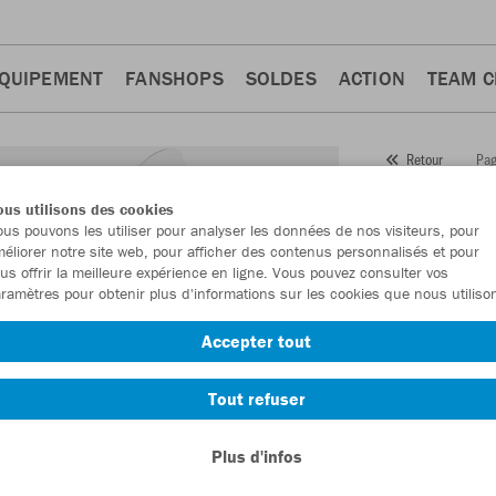
QUIPEMENT
FANSHOPS
SOLDES
ACTION
TEAM 
Pag
Retour
JAKO
us utilisons des cookies
us pouvons les utiliser pour analyser les données de nos visiteurs, pour
Numéro d’article
éliorer notre site web, pour afficher des contenus personnalisés et pour
us offrir la meilleure expérience en ligne. Vous pouvez consulter vos
ramètres pour obtenir plus d'informations sur les cookies que nous utiliso
En tant que me
Accepter tout
commande.
De
Tout refuser
Plus d'infos