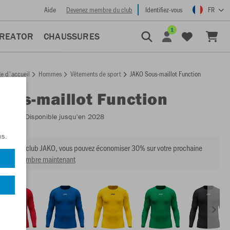
Aide
Devenez membre du club
Identifiez-vous
FR
1
CREATOR
CHAUSSURES
e d'accueil
Hommes
Vêtements de sport
JAKO Sous-maillot Function
Sous-maillot Function
:
6479
- Disponible jusqu'en 2028
ns.
mbre du club JAKO, vous pouvez économiser 30% sur votre prochaine
venir membre maintenant