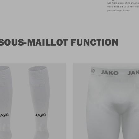
Les fibres microfines tran
vous évite de vous refroidi
pas nettoyer à sec
SOUS-MAILLOT FUNCTION