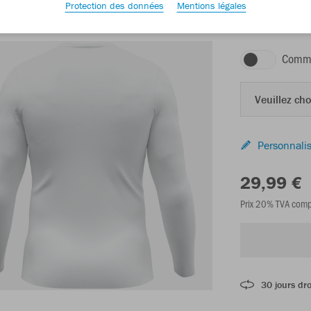
Protection des données
Mentions légales
blanc
Comma
Veuillez choi
Personnalis
29,99 €
Prix 20% TVA comp
30 jours dro