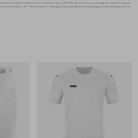
sportent l'humidité directement à la surface du tissu. KEEP DRY garantit ainsi un séchage très rapide du tissu et
r pendant le sport.
40°
Ne pas blanchir
Séchage à basse température
Repassage à basse température
Ne