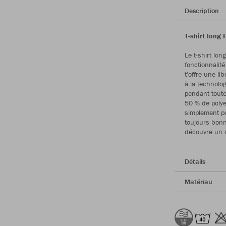
Description
T-shirt long 
Le t-shirt lo
fonctionnalité
t'offre une li
à la technolo
pendant toutes
50 % de polye
simplement po
toujours bonn
découvre un 
Détails
Matériau