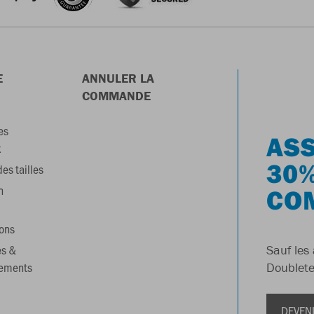
E
ANNULER LA
COMMANDE
es
ASS
x
30%
es tailles
n
CO
ons
es &
Sauf les 
gements
Doublete
DEVEN