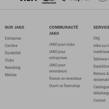
SUR JAKO
COMMUNAUTÉ
SERVIC
JAKO
Entreprise
FAQ
JAKO pour clubs
Carrière
Infos sur l
JAKO pour
matériau
Durabilité
entreprises
Tableaux d
Clubs
JAKO pour
Expéditio
Newsblog
revendeurs
Retours &
Médias
Trouver un revendeur
réclamati
Ouvrir un Teamshop
Catalogu
téléchar
Contact