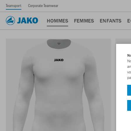
Teamsport
Corporate Teamwear
HOMMES
FEMMES
ENFANTS
E
No
No
am
vo
pa