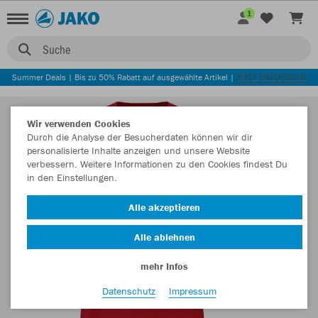
1
Suche
Summer Deals | Bis zu 50% Rabatt auf ausgewählte Artikel |
JETZT ENTDECKEN
Wir verwenden Cookies
Durch die Analyse der Besucherdaten können wir dir
personalisierte Inhalte anzeigen und unsere Website
verbessern. Weitere Informationen zu den Cookies findest Du
in den Einstellungen.
Alle akzeptieren
Alle ablehnen
mehr Infos
Datenschutz
Impressum