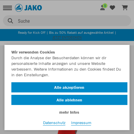
1
Suche
Ready for Kick Off | Bis zu 50% Rabatt auf ausgewählte Artikel |
JETZT ENTDECKEN
Wir verwenden Cookies
Durch die Analyse der Besucherdaten können wir dir
personalisierte Inhalte anzeigen und unsere Website
verbessern. Weitere Informationen zu den Cookies findest Du
in den Einstellungen.
Alle akzeptieren
Alle ablehnen
mehr Infos
Datenschutz
Impressum