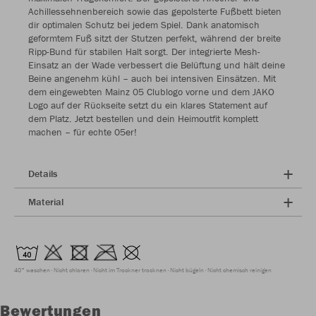
Achillessehnenbereich sowie das gepolsterte Fußbett bieten
dir optimalen Schutz bei jedem Spiel. Dank anatomisch
geformtem Fuß sitzt der Stutzen perfekt, während der breite
Ripp-Bund für stabilen Halt sorgt. Der integrierte Mesh-
Einsatz an der Wade verbessert die Belüftung und hält deine
Beine angenehm kühl – auch bei intensiven Einsätzen. Mit
dem eingewebten Mainz 05 Clublogo vorne und dem JAKO
Logo auf der Rückseite setzt du ein klares Statement auf
dem Platz. Jetzt bestellen und dein Heimoutfit komplett
machen – für echte 05er!
Details
Material
40° waschen
Nicht chloren
Nicht im Trockner trocknen
Nicht bügeln
Nicht chemisch reinigen
Bewertungen