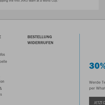
pping the first JAKO team at a World Cup.”
E
BESTELLUNG
WIDERRUFEN
nfos
belle
30%
&
ion
Werde Te
 &
per Wha
s
JETZT