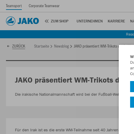
Teamsport
Corporate Teamwear
ZUM SHOP
UNTERNEHMEN
KARRIERE
N
Read
Startseite
Newsblog
JAKO präsentiert WM-Trikots der irakis
ZURÜCK
W
Du
an
Co
JAKO präsentiert WM-Trikots der i
Die irakische Nationalmannschaft wird bei der Fußball-Weltmeiste
Für den Irak ist es die erste WM-Teilnahme seit 40 Jahren. Gleichz