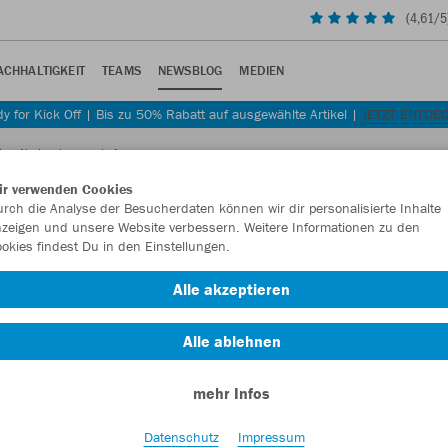
(
4,61
/5
ACHHALTIGKEIT
TEAMS
NEWSBLOG
MEDIEN
y for Kick Off | Bis zu 50% Rabatt auf ausgewählte Artikel |
JETZT ENTDE
chen Nationalmannschaft
ir verwenden Cookies
rch die Analyse der Besucherdaten können wir dir personalisierte Inhalte
zeigen und unsere Website verbessern. Weitere Informationen zu den
okies findest Du in den Einstellungen.
rakischen Nationalmannschaft
Alle akzeptieren
rschaft 2026 in neuer Spielkleidung von JAKO auflaufen.
Alle ablehnen
mehr Infos
eitig wird JAKO erstmals als Ausrüster eines Nationalteams bei
Datenschutz
Impressum