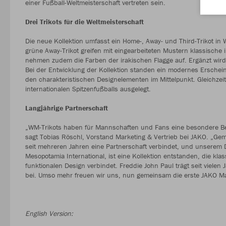
einer Fußball-Weltmeisterschaft vertreten sein.
Drei Trikots für die Weltmeisterschaft
Die neue Kollektion umfasst ein Home-, Away- und Third-Trikot i
grüne Away-Trikot greifen mit eingearbeiteten Mustern klassisch
nehmen zudem die Farben der irakischen Flagge auf. Ergänzt wird 
Bei der Entwicklung der Kollektion standen ein modernes Erschei
den charakteristischen Designelementen im Mittelpunkt. Gleichzei
internationalen Spitzenfußballs ausgelegt.
Langjährige Partnerschaft
„WM-Trikots haben für Mannschaften und Fans eine besondere Bed
sagt Tobias Röschl, Vorstand Marketing & Vertrieb bei JAKO. „Ge
seit mehreren Jahren eine Partnerschaft verbindet, und unserem D
Mesopotamia International, ist eine Kollektion entstanden, die k
funktionalen Design verbindet. Freddie John Paul trägt seit viele
bei. Umso mehr freuen wir uns, nun gemeinsam die erste JAKO Man
English Version: