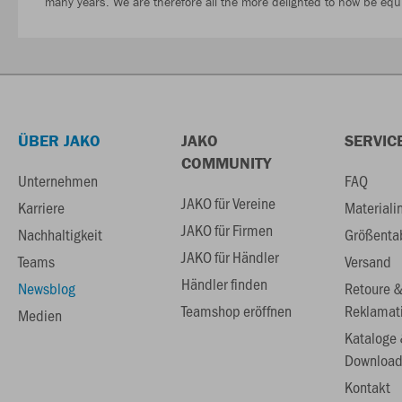
many years. We are therefore all the more delighted to now be equi
ÜBER JAKO
JAKO
SERVIC
COMMUNITY
Unternehmen
FAQ
JAKO für Vereine
Karriere
Materiali
JAKO für Firmen
Nachhaltigkeit
Größenta
JAKO für Händler
Teams
Versand
Händler finden
Newsblog
Retoure 
Teamshop eröffnen
Reklamat
Medien
Kataloge
Download
Kontakt