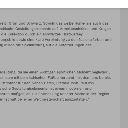
n Weiß, Grün und Schwarz. Sowohl das weiße Home- als auch das
e irakische Gestaltungselemente auf. Ärmelabschlüsse und Kragen
die Kollektion durch ein schwarzes Third-Jersey.
nungsbild sowie eine klare Verbindung zu den Nationalfarben und
tig wurde die Spielkleidung auf die Anforderungen des
eutung, da sie einen wichtigen sportlichen Moment begleiten“,
meinsam mit dem irakischen Fußballverband, mit dem uns bereits
istributor für den Nahen Osten, Freddie John Paul von
lassische Gestaltungselemente mit einem modernen und
n Jahren maßgeblich zur Entwicklung unserer Marke in der Region
nschaft bei einer Weltmeisterschaft auszustatten.“