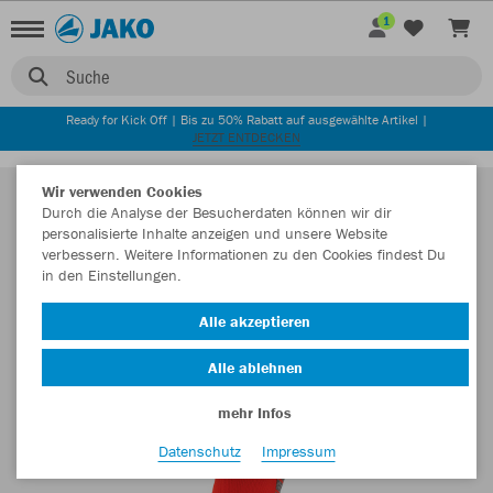
1
Suche
Ready for Kick Off | Bis zu 50% Rabatt auf ausgewählte Artikel |
JETZT ENTDECKEN
Wir verwenden Cookies
Durch die Analyse der Besucherdaten können wir dir
personalisierte Inhalte anzeigen und unsere Website
verbessern. Weitere Informationen zu den Cookies findest Du
in den Einstellungen.
Alle akzeptieren
Alle ablehnen
mehr Infos
Datenschutz
Impressum