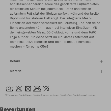
Achillessehnenbereich sowie das gepolsterte Fußbett bieten
dir optimalen Schutz bei jedem Spiel. Dank anatomisch
geformtem Fuß sitzt der Stutzen perfekt, während der breite
Ripp-Bund für stabilen Halt sorgt. Der integrierte Mesh-
Einsatz an der Wade verbessert die Belüftung und hält deine
Beine angenehm kühl – auch bei intensiven Einsätzen. Mit
dem eingewebten Mainz 05 Clublogo vorne und dem JAKO
Logo auf der Rückseite setzt du ein klares Statement auf
dem Platz. Jetzt bestellen und dein Heimoutfit komplett
machen – für echte 05er!
Details
Material
40° waschen
Nicht chloren
Nicht im Trockner trocknen
Nicht bügeln
Nicht chemisch reinigen
Bewertungen