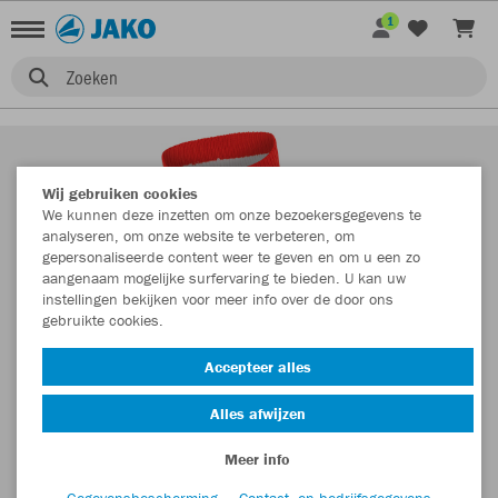
1
Zoeken
Wij gebruiken cookies
We kunnen deze inzetten om onze bezoekersgegevens te
analyseren, om onze website te verbeteren, om
gepersonaliseerde content weer te geven en om u een zo
aangenaam mogelijke surfervaring te bieden. U kan uw
instellingen bekijken voor meer info over de door ons
gebruikte cookies.
Accepteer alles
Alles afwijzen
Meer info
Gegevensbescherming
Contact- en bedrijfsgegevens