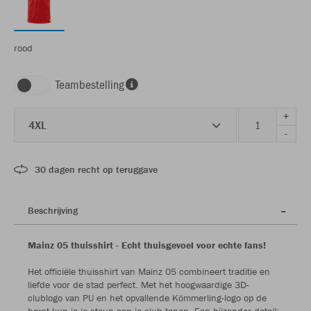
rood
Teambestelling
+
4XL
-
30 dagen recht op teruggave
Beschrijving
Mainz 05 thuisshirt - Echt thuisgevoel voor echte fans!
Het officiële thuisshirt van Mainz 05 combineert traditie en
liefde voor de stad perfect. Met het hoogwaardige 3D-
clublogo van PU en het opvallende Kömmerling-logo op de
borst kun je je steun aan je club tonen. Een bijzonder detail: