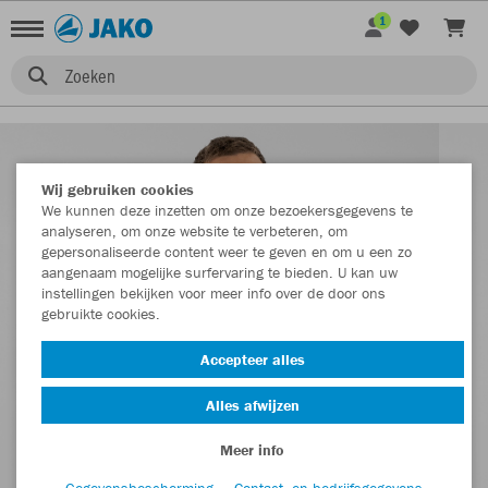
1
Zoeken
Wij gebruiken cookies
We kunnen deze inzetten om onze bezoekersgegevens te
analyseren, om onze website te verbeteren, om
gepersonaliseerde content weer te geven en om u een zo
aangenaam mogelijke surfervaring te bieden. U kan uw
instellingen bekijken voor meer info over de door ons
gebruikte cookies.
Accepteer alles
Alles afwijzen
Meer info
Gegevensbescherming
Contact- en bedrijfsgegevens