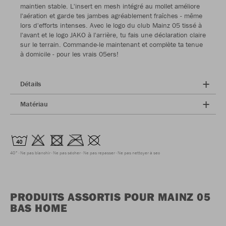
maintien stable. L'insert en mesh intégré au mollet améliore
l'aération et garde tes jambes agréablement fraîches - même
lors d'efforts intenses. Avec le logo du club Mainz 05 tissé à
l'avant et le logo JAKO à l'arrière, tu fais une déclaration claire
sur le terrain. Commande-le maintenant et complète ta tenue
à domicile - pour les vrais 05ers!
Détails
Matériau
40°
Ne pas blanchir
Ne pas sécher
Ne pas repasser
Ne pas nettoyer à sec
PRODUITS ASSORTIS POUR MAINZ 05
BAS HOME