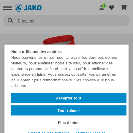
1
Chercher
Nous utilisons des cookies
Nous pouvons les utiliser pour analyser les données de nos
visiteurs, pour améliorer notre site web, pour afficher des
contenus personnalisés et pour vous offrir la meilleure
expérience en ligne. Vous pouvez consulter vos paramètres
pour obtenir plus d'informations sur les cookies que nous
utilisons.
Accepter tout
Tout refuser
Plus d'infos
Protection des données
Mentions légales